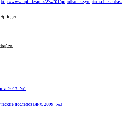
.
http://www.bpb.de/apuz/234701/populismus-symptom-ein
er-krise-
 Springer.
chaften.
ния. 2013. №1
ические исследования. 2009. №3