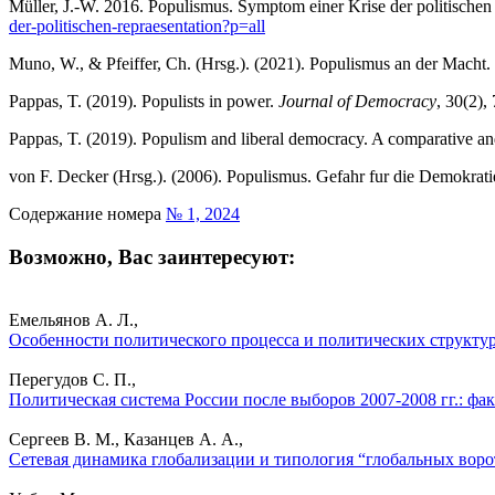
Müller, J.-W. 2016. Populismus. Symptom einer Krise der politischen
der-politischen-repraesentation?p=all
Muno, W., & Pfeiffer, Ch. (Hrsg.). (2021). Populismus an der Macht.
Pappas, T. (2019). Populists in power.
Journal of Democracy
, 30(2),
Pappas, T. (2019). Populism and liberal democracy. A comparative and
von F. Decker (Hrsg.). (2006). Populismus. Gefahr fur die Demokrati
Содержание номера
№ 1, 2024
Возможно, Вас заинтересуют:
Емельянов А. Л.,
Особенности политического процесса и политических структур
Перегудов С. П.,
Политическая система России после выборов 2007-2008 гг.: фак
Сергеев В. М., Казанцев А. А.,
Сетевая динамика глобализации и типология “глобальных воро