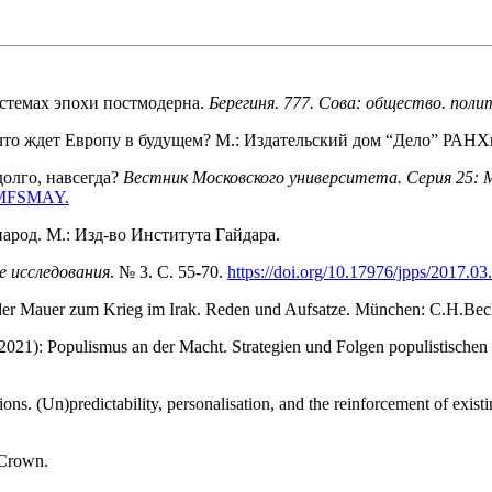
истемах эпохи постмодерна.
Берегиня. 777. Сова: общество. поли
что ждет Европу в будущем? М.: Издательский дом “Дело” РАН
долго, навсегда?
Вестник Московского университета. Серия 25:
MFSMAY
.
арод. М.: Изд-во Института Гайдара.
е исследования
. № 3. С. 55-70.
https://doi.org/10.17976/jpps/2017.03
 der Mauer zum Krieg im Irak. Reden und Aufsatze. München: C.H.Bec
 (2021): Populismus an der Macht. Strategien und Folgen populistische
ons. (Un)predictability, personalisation, and the reinforcement of existi
 Crown.