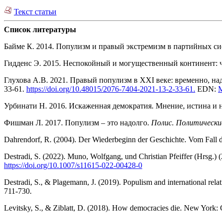
Текст статьи
Список литературы
Байме К. 2014. Популизм и правый экстремизм в партийных с
Гидденс Э. 2015. Неспокойный и могущественный континент: 
Глухова А.В.
2021. Правый популизм в XXI веке: временно, на
33-61.
https
://
doi
.
org
/10.48015/2076-7404-2021-13-2
-3
3-61
.
EDN:
Урбинати Н. 2016. Искаженная демократия. Мнение, истина и н
Фишман Л. 2017. Популизм – это надолго.
Полис. Политически
Dahrendorf, R. (2004). Der Wiederbeginn der Geschichte. Vom Fall
Destradi, S. (2022). Muno, Wolfgang, und Christian Pfeiffer (Hrsg.)
https://doi.
org/10.1007/s1161
5-022-00428-0
Destradi, S., & Plagemann, J. (2019). Populism and international relati
711-730.
Levitsky, S., & Ziblatt, D. (2018). How democracies die. New York: