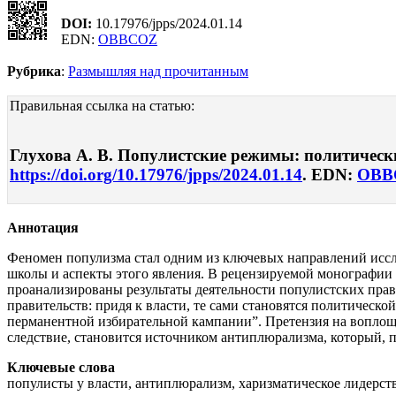
DOI:
10.17976/jpps/2024.01.14
EDN:
OBBCOZ
Рубрика
:
Размышляя над прочитанным
Правильная ссылка на статью:
Глухова А. В. Популистские режимы: политические
https://doi.org/10.17976/jpps/2024.01.14
. EDN:
OBB
Аннотация
Феномен популизма стал одним из ключевых направлений иссл
школы и аспекты этого явления. В рецензируемой монографии н
проанализированы результаты деятельности популистских пра
правительств: придя к власти, те сами становятся политическ
перманентной избирательной кампании”. Претензия на воплощ
следствие, становится источником антиплюрализма, который, 
Ключевые слова
популисты у власти, антиплюрализм, харизматическое лидерст