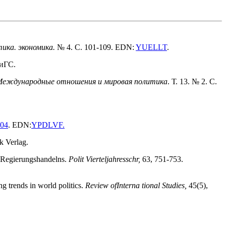
тика. экономика.
№ 4. С. 101-109. EDN:
YUELLT
.
ХиГС.
 Международные отношения и мировая политика
. Т. 13. № 2. С.
.04
. EDN:
YPDLVF
.
k Verlag.
n Regierungshandelns.
Polit Vierteljahresschr,
63, 751-753.
ng trends in world politics.
Review ofInterna tional Studies,
45(5),