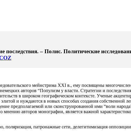
 последствия. – Полис. Политические исследования
COZ
едовательского мейнстрима XXI в., ему посвящены многочисле
емецких авторов “Популизм у власти. Стратегии и последствия п
вительств в широком географическом контексте. Ученые акцент
ой элитой и нуждаются в новых способах создания собственной л
ение предполагаемой или сконструированной ими “воли народа
по мнению авторов монографии, является важной характеристик
во, поляризация, патронажные сети, делегитимизация оппозиции,