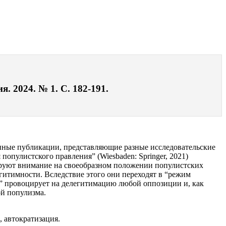
. 2024. № 1. С. 182-191.
нные публикации, представляющие разные исследовательские
опулистского правления” (Wiesbaden: Springer, 2021)
ируют внимание на своеобразном положении популистских
егитимности. Вследствие этого они переходят в “режим
” провоцирует на делегитимацию любой оппозиции и, как
ой популизма.
 автократизация.