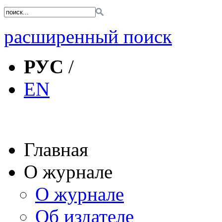
расширенный поиск
РУС
/
EN
Главная
О журнале
О журнале
Об издателе