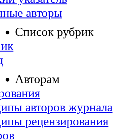
нные авторы
Список рубрик
рик
д
Авторам
рования
ипы авторов журнала
ципы рецензирования
ров