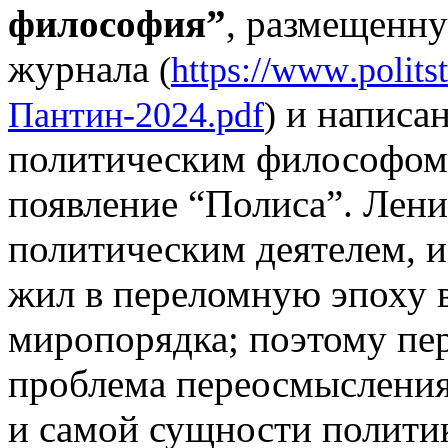
философия”
, размещенну
журнала
(
https
://
www
.
polits
и написа
Пантин-2024.pdf
)
политическим философом
появление “Полиса”. Лен
политическим деятелем, 
жил в переломную эпоху 
миропорядка; поэтому пе
проблема переосмысления 
и самой сущности полити