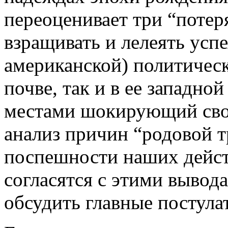
переоценивает три “поте
взращивать и лелеять усп
американской) политическ
почве, так и в ее западно
местами шокирующий сво
анализ причин “родовой т
поспешности наших дейст
согласятся с этими выво
обсудить главные постула