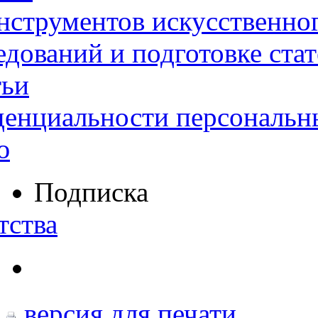
нструментов искусственног
дований и подготовке ста
тьи
денциальности персональн
ю
Подписка
тства
версия для печати