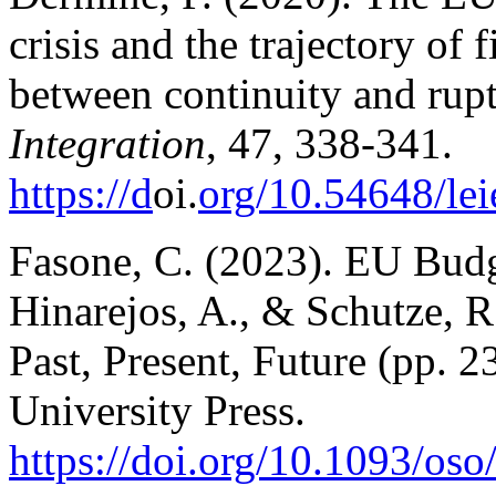
crisis and the trajectory of 
between continuity and rup
Integration
, 47, 338-341.
https://d
oi.
org/10.54648/le
Fasone, С. (2023). EU Bud
Hinarejos, A., & Schutze, R
Past, Present, Future (pp. 
University Press.
https://doi.org/10.1093/
oso