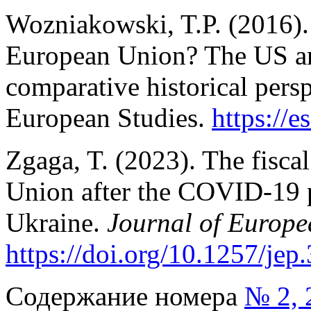
Wozniakowski, T.P. (2016). 
European Union? The US an
comparative historical persp
European Studies.
https://e
Zgaga, T. (2023). The fisca
Union after the COVID-19 
Ukraine.
Journal of Europe
https://doi.org/10.1257/jep
Содержание номера
№ 2, 