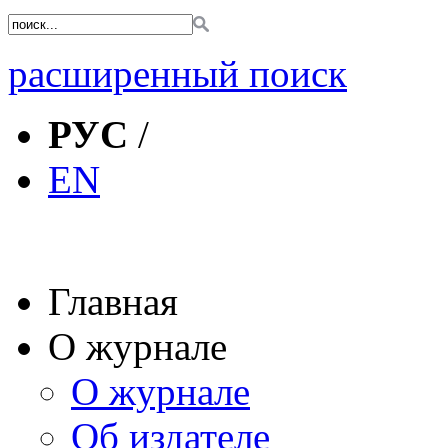
расширенный поиск
РУС
/
EN
Главная
О журнале
О журнале
Об издателе