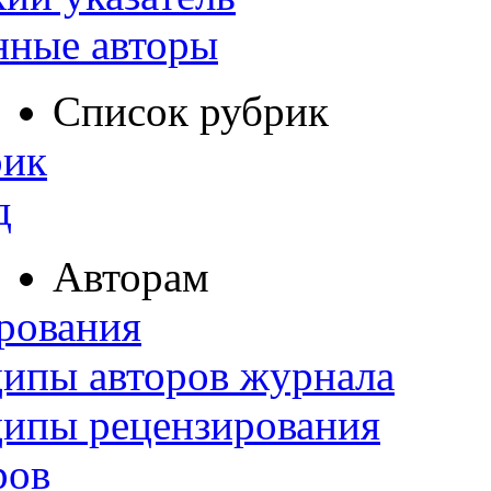
нные авторы
Список рубрик
рик
д
Авторам
рования
ипы авторов журнала
ципы рецензирования
ров