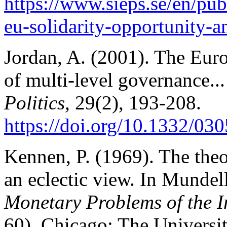
https://www.sieps.
se/en/pub
eu-solidarity-opportunity-a
Jordan, A. (2001). The Eur
of multi-level governance.
Politics
, 29(2), 193-208.
https://doi.org/10.1332/0
Kennen, P. (1969). The the
an eclectic view. In Mundel
Monetary Problems of the 
60). Chicago: The Universit