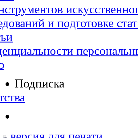
нструментов искусственног
дований и подготовке ста
тьи
денциальности персональн
ю
Подписка
тства
версия для печати