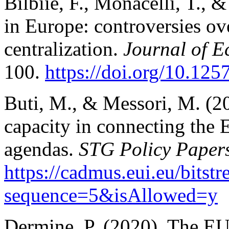
Bilbiie, F., Monacelli, T., &
in Europe: controversies ov
centralization.
Journal of E
100.
https://doi.org/10.125
Buti, M., & Messori, M. (202
capacity in connecting the 
agendas.
STG Policy Paper
https://cadmus.eui.eu/bits
sequence=5&isAllowed=y
Dermine, P. (2020). The EU