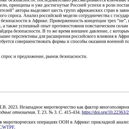
ели, принципы и уже достигнутые Россией успехи в роли постав
телей” авторы выделяют шесть групп африканских стран в завис
го спроса. Анализ российской модели сотрудничества с госуда
 безопасности в Африке. Приверженность концепции трех “не”, 
й, а также успешный опыт противостояния повстанческим силам
йдера безопасности. В то же время внешнее давление, с которы
льшие перспективы для расширения российского влияния в Африк
ебуется совершенствовать формы и способы оказания военной п
, спрос и предложение, рынок безопасности.
 П.В. 2023. Незападное миротворчество как фактор многополярн
родные отношения
. Т. 23. № 3. С. 415-434.
https
://
doi
.
org
/10.22363/
” в миротворческих операциях ООН в Африке: прикладной анализ
CWTPF
.