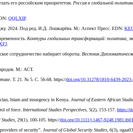
елать его российским приоритетом.
Россия в глобальной политик
EDN:
QQLXIP
.
жу. 2024. Под ред. И.Д. Лошкарёва. М.: Аспект Пресс. EDN:
KE
овременность.
Контуры глобальных трансформаций: политика, эк
XFJ
.
ское сотрудничество набирает обороты.
Вестник Дипломатическо
ародов. М.: АСТ.
итике
. Т. 21. № 5. С. 56-68.
https://
doi.org/10.31278/181
0-6439-2023-
clan, Islam and insurgency in Kenya.
Journal of Eastern African Studi
rol of force.
International Studies Perspectives
, 5(2), 153-157.
https://
l Studies,
29(1), 100-105.
https://
doi.org/10.1111/j.146
7-9
248.1981.tb0
providers of security”.
Journal of Global Security Studies,
6(3), ogaa0