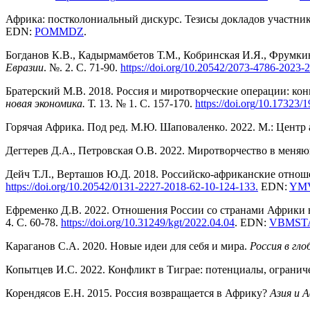
Африка: постколониальный дискурс. Тезисы докладов участнико
EDN:
POMMDZ
.
Богданов К.В., Кадырмамбетов Т.М., Кобринская И.Я., Фрумкин
Евразии
. №. 2. С. 71-90.
https
://
doi
.
org
/10.20542/2073-4786-2023-2
Братерский М.В. 2018. Россия и миротворческие операции: к
новая экономика.
Т. 13. № 1. С. 157-170.
https
://
doi
.
org
/10.17323/
Горячая Африка. Под ред. М.Ю. Шаповаленко. 2022. М.: Центр 
Дегтерев Д.А., Петровская О.В. 2022. Миротворчество в меня
Дейч Т.Л., Верташов Ю.Д. 2018. Российско-африканские отнош
https
://
doi
.
org
/10.20542/0131-2227-2018-62-10-124-133
.
EDN:
YM
Ефременко Д.В. 2022. Отношения России со странами Африки 
4. С. 60-78.
https
://
doi
.
org
/10.31249/
kgt
/2022.04.04
. EDN:
VBMST
Караганов С.А. 2020. Новые идеи для себя и мира.
Россия в гл
Копытцев И.С. 2022. Конфликт в Тиграе: потенциалы, огранич
Корендясов Е.Н. 2015. Россия возвращается в Африку?
Азия и 