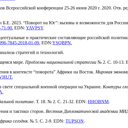
в Всероссийской конференции 25-26 июня 2020 г. 2020. Отв. ред
 Б.Е. 2023. “Поворот на Юг”: вызовы и возможности для России
-7
1-90
.
EDN:
YAVPSY
.
онцептуальные и практические составляющие российской политик
1996-7845-2018-01-09
.
EDN:
YSQBPN
.
анализа стратегий и технологий.
ющемся мире.
Проблемы национальной стратегии
№ 2. С. 10-13.
ения в контексте “поворота” Африки на Восток.
Мировая эконом
VHUT
.
в свете специальной военной операции на Украине.
Контуры гло
A
.
обальной политике
. Т. 18. № 2. С. 21-32. EDN:
HHOBNM
.
ения и тактики сторон.
Вестник Дипломатической академии МИД 
Африка сегодня
. № 5. С. 2-9. EDN:
TUPSON
.