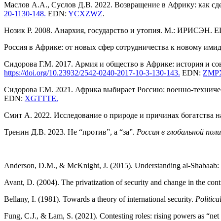
Маслов А.А., Суслов Д.В. 2022. Возвращение в Африку: как сд
20-1
130-148
.
EDN:
YCXZWZ
.
Нозик Р. 2008. Анархия, государство и утопия. М.: ИРИСЭН. 
Россия в Африке: от новых сфер сотрудничества к новому имид
Сидорова Г.М. 2017. Армия и общество в Африке: история и с
https
://
doi
.
org
/10.23932/2542-0240-2017-10-3
-13
0-143
.
EDN:
ZMP
Сидорова Г.М. 2021. Африка выбирает Россию: военно-техниче
EDN:
XGTTTE
.
Смит А. 2022. Исследование о природе и причинах богатства н
Тренин Д.В. 2023. Не “против”, а “за”.
Россия в глобальной пол
Anderson, D.M., & McKnight, J. (2015). Understanding al-Shabaab: 
Avant, D. (2004). The privatization of security and change in the cont
Bellany, I. (1981). Towards a theory of international security.
Politica
Fung, C.J., & Lam, S. (2021). Contesting roles: rising powers as “net 