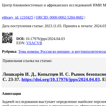
Центр ближневосточных и африканских исследований ИМИ 
elibrary_id: 1210425
|
ORCID: 0000-0002-5284-8682
|
Дата поступления статьи: 2023.11.03. Принята к печати: 2024.03
DOI:
10.17976/jpps/2024.04.03
EDN:
VSACVB
Рубрика
:
Тема номера: Россия во внешне- и внутриполитичес
Правильная ссылка на статью:
Лошкарёв И. Д., Копытцев И. С. Рынок безопасно
С. 23-37.
https://doi.org/10.17976/jpps/2024.04.03
. 
Аннотация
Задачей исследования выступает определение наиболее персп
этой целью изучаются спрос и предложение на африканском ры