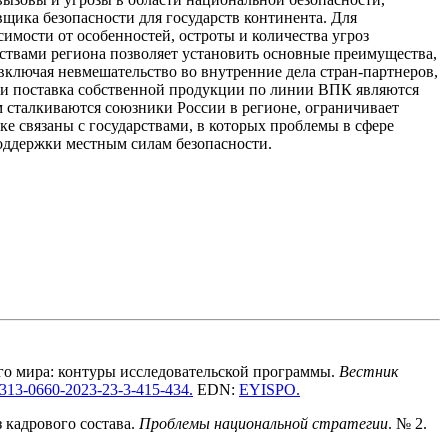
щика безопасности для государств континента. Для
имости от особенностей, остроты и количества угроз
рствами региона позволяет установить основные преимущества,
включая невмешательство во внутренние дела стран-партнеров,
 и поставка собственной продукции по линии ВПК являются
м сталкиваются союзники России в регионе, ограничивает
е связаны с государствами, в которых проблемы в сфере
оддержки местным силам безопасности.
ого мира: контуры исследовательской программы.
Вестник
2313-0660-2023-23-3
-41
5-434
.
EDN:
EYISPO
.
 кадрового состава.
Проблемы национальной стратегии
. № 2.