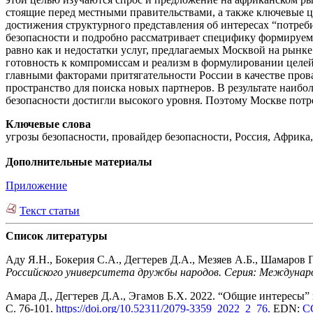
стоящие перед местными правительствами, а также ключевые ц
достижения структурного представления об интересах “потреби
безопасности и подробно рассматривает специфику формируемо
равно как и недостатки услуг, предлагаемых Москвой на рынке
готовность к компромиссам и реализм в формулировании целе
главными факторами притягательности России в качестве прова
пространство для поиска новых партнеров. В результате наибо
безопасности достигли высокого уровня. Поэтому Москве потр
Ключевые слова
угрозы безопасности, провайдер безопасности, Россия, Африка
Дополнительные материалы
Приложение
Текст статьи
Список литературы
Аду Я.Н., Бокерия С.А., Дегтерев Д.А., Мезяев А.Б., Шамаров
Российского университета дружбы народов. Серия: Междуна
Амара Д., Дегтерев Д.А., Эгамов Б.Х. 2022. “Общие интересы
С. 76-101.
https
://
doi
.
org
/10.52311/2079-3359_2022_2_76
.
EDN:
C