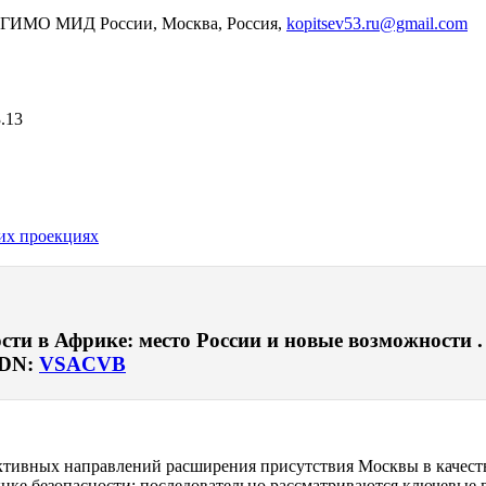
МГИМО МИД России, Москва, Россия,
kopitsev53.ru@gmail.com
.13
ких проекциях
сти в Африке: место России и новые возможности . 
EDN:
VSACVB
ективных направлений расширения присутствия Москвы в качест
нке безопасности: последовательно рассматриваются ключевые 