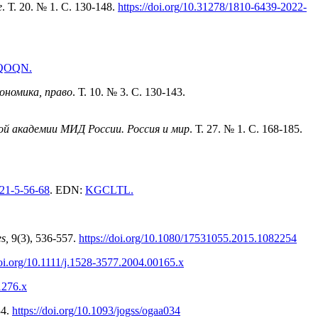
е
. Т. 20. № 1. С. 130-148.
https
://
doi
.
org
/10.31278/1810-6439-2022-
QOQN
.
ономика, право
. Т. 10. № 3. С. 130-143.
й академии МИД России. Россия и мир
. Т. 27. № 1. С. 168-185.
21-5
-5
6-68
. EDN:
KGCLTL
.
es,
9(3), 536-557.
https://doi.org/10.1080/17531055.2015.1082254
doi.org/10.1111/j.152
8-3
577.2004.00165.x
1276.x
34.
https://doi.org/10.1093/jogss/ogaa034