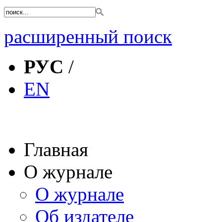
расширенный поиск
РУС
/
EN
Главная
О журнале
О журнале
Об издателе