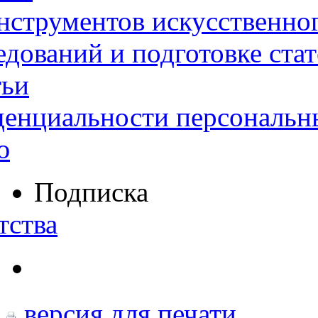
нструментов искусственног
дований и подготовке ста
тьи
денциальности персональн
ю
Подписка
тства
версия для печати