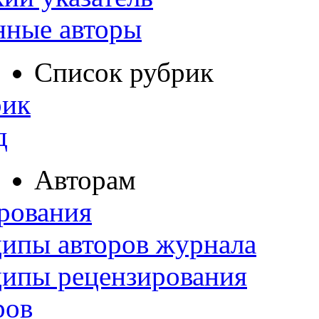
нные авторы
Список рубрик
рик
д
Авторам
рования
ипы авторов журнала
ципы рецензирования
ров