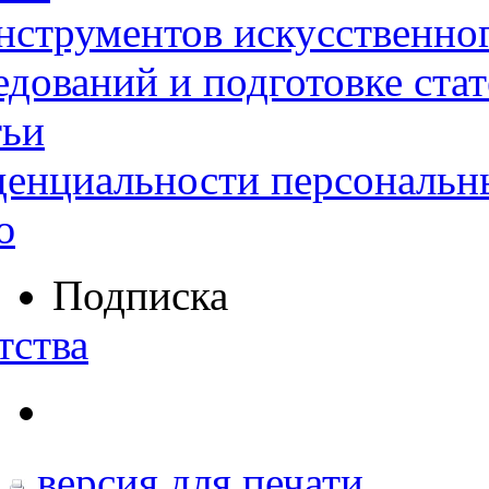
нструментов искусственног
дований и подготовке ста
тьи
денциальности персональн
ю
Подписка
тства
версия для печати