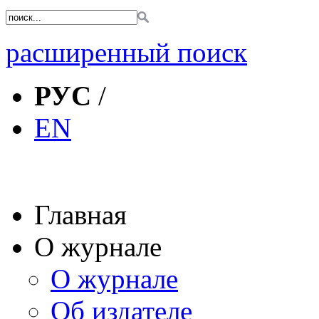
расширенный поиск
РУС
/
EN
Главная
О журнале
О журнале
Об издателе