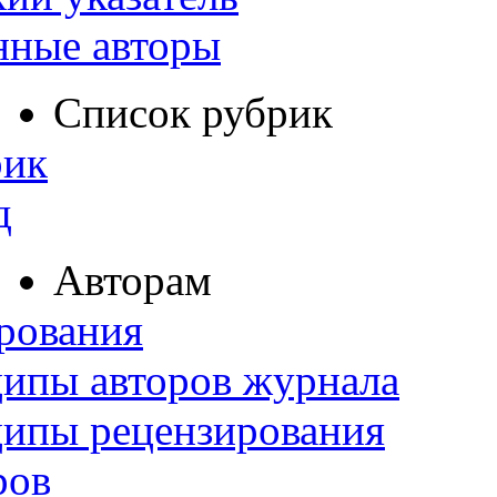
нные авторы
Список рубрик
рик
д
Авторам
рования
ипы авторов журнала
ципы рецензирования
ров