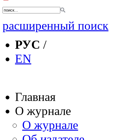
расширенный поиск
РУС
/
EN
Главная
О журнале
О журнале
Об издателе