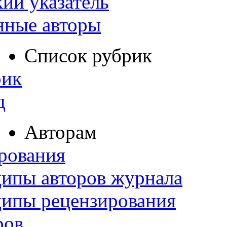
ий указатель
нные авторы
Список рубрик
рик
д
Авторам
рования
ипы авторов журнала
ципы рецензирования
ров