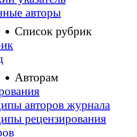
нные авторы
Список рубрик
рик
д
Авторам
рования
ипы авторов журнала
ципы рецензирования
ров