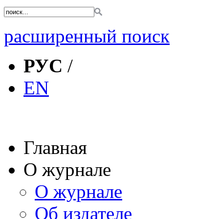
расширенный поиск
РУС
/
EN
Главная
О журнале
О журнале
Об издателе