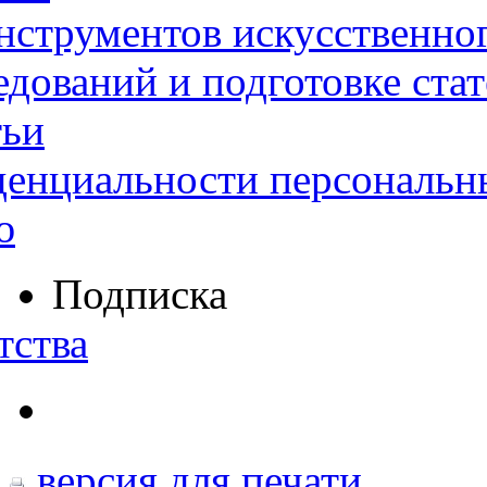
нструментов искусственног
дований и подготовке ста
тьи
денциальности персональн
ю
Подписка
тства
версия для печати