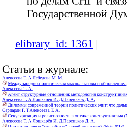
по делам СНГ и связ
Государственной Ду
elibrary_id: 1361
|
Статьи в журнале:
Алексеева Т. А.
Лебедева М. М.
Международно-политическая мысль: вызовы и обновление. 
Алексеева Т. А.
Агент-структурные отношения: методология конструктивизм
Алексеева Т. А.
Лошкарёв И. Д.
Пареньков Д. А.
Дилеммы современной теории политических элит: что дальш
Сардарян Г. Т.
Алексеева Т. А.
Секуляризация и религиозность в оптике конструктивизма (
Алексеева Т. А.
Лошкарёв И. Д.
Пареньков Д. А.
Придет ли время "случайных" людей во власти? (№ 6 2018)