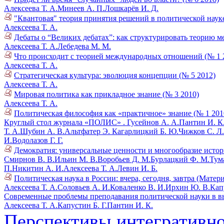
Алексеева Т. А.
Минеев А. П.
Лошкарёв И. Д.
"Квантовая" теория принятия решений в политической науке
Алексеева Т. А.
Дебаты о “Великих дебатах”: как структурировать теорию 
Алексеева Т. А.
Лебедева М. М.
Что происходит с теорией международных отношений (№ 1 
Алексеева Т. А.
Стратегическая культура: эволюция концепции (№ 5 2012)
Алексеева Т. А.
Мировая политика как прикладное знание (№ 3 2010)
Алексеева Т. А.
Политическая философия как «практичное» знание (№ 1 201
Круглый стол журнала «ПОЛИС» .
Гусейнов А. А.
Пантин И. К
Т. А.
Шубин А. В.
Альтфатер Э.
Кагарлицкий Б. Ю.
Чижков С. Л.
И.
Водолазов Г. Г.
Демократия: универсальные ценности и многообразие истор
Смирнов В. В.
Ильин М. В.
Воробьев Д. М.
Бурлацкий Ф. М.
Тум
П.
Никитин А. И.
Алексеева Т. А.
Левин И. Б.
Политическая наука в России: вчера, сегодня, завтра (Матер
Алексеева Т. А.
Соловьев А. И.
Коваленко В. И.
Ирхин Ю. В.
Кап
Современные проблемы преподавания политической науки в в
Алексеева Т. А.
Капустин Б. Г.
Пантин И. К.
Перспективы интегративно