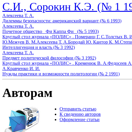
С.И., Сорокин К.Э. (№ 1 1
Алексеева Т. А.
Дилеммы безопасности: американский вариант (№ 6 1993)
Алексеева Т. А.
Почетное общество _Фи Каппа Фи_ (№ 5 1993)
Круглый стол журнала «ПОЛИС» .
Померанц Г. С.
Толстых В. И
Ю.
Межуев В. М.
Алексеева Т. А.
Бородай Ю.
Кантор К. М.
Степи
Интеллигенция и власть (№ 3 1992)
Алексеева Т. А.
Предмет политической философии (№ 3 1992)
Круглый стол журнала «ПОЛИС» .
Кременюк В. А.
Федосеев А.
А.
Кравченко И. И.
Нужды практики и возможности политологии (№ 2 1991)
Авторам
Отправить статью
К сведению авторов
Оформление статьи