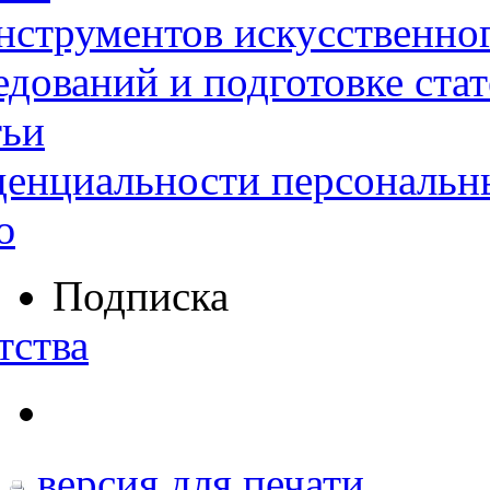
нструментов искусственног
дований и подготовке ста
тьи
денциальности персональн
ю
Подписка
тства
версия для печати