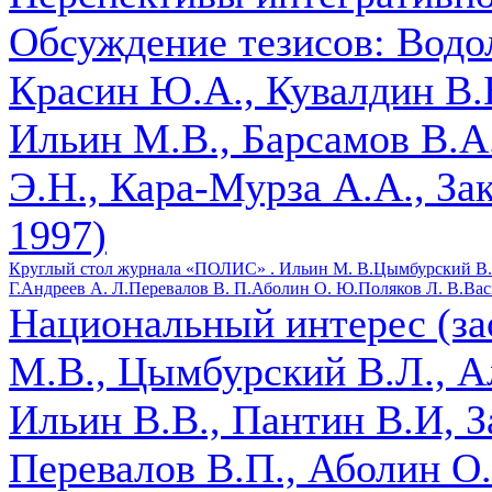
Обсуждение тезисов: Водол
Красин Ю.А., Кувалдин В.Б
Ильин М.В., Барсамов В.А
Э.Н., Кара-Мурза А.А., За
1997)
Круглый стол журнала «ПОЛИС» .
Ильин М. В.
Цымбурский В.
Г.
Андреев А. Л.
Перевалов В. П.
Аболин О. Ю.
Поляков Л. В.
Вас
Национальный интерес (за
М.В., Цымбурский В.Л., Ал
Ильин В.В., Пантин В.И, З
Перевалов В.П., Аболин О