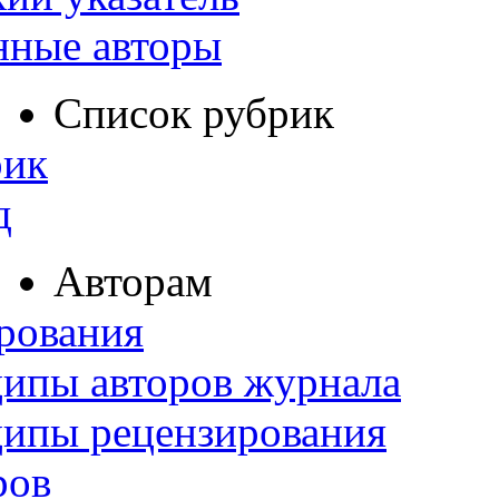
нные авторы
Список рубрик
рик
д
Авторам
рования
ипы авторов журнала
ципы рецензирования
ров