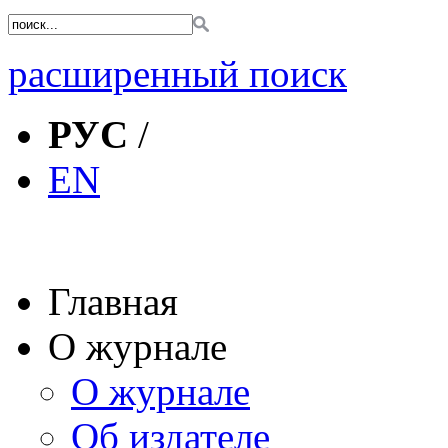
расширенный поиск
РУС
/
EN
Главная
О журнале
О журнале
Об издателе