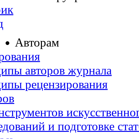
рик
д
Авторам
рования
ипы авторов журнала
ципы рецензирования
ров
нструментов искусственног
дований и подготовке ста