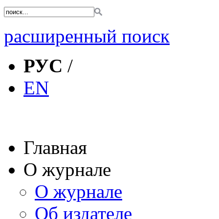
расширенный поиск
РУС
/
EN
Главная
О журнале
О журнале
Об издателе