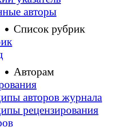
нные авторы
Список рубрик
рик
д
Авторам
рования
ипы авторов журнала
ципы рецензирования
ров