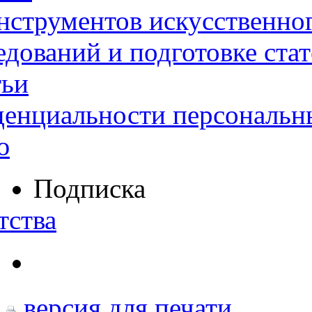
нструментов искусственног
дований и подготовке ста
тьи
денциальности персональн
ю
Подписка
тства
версия для печати