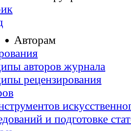
рик
д
Авторам
рования
ипы авторов журнала
ципы рецензирования
ров
нструментов искусственног
дований и подготовке ста