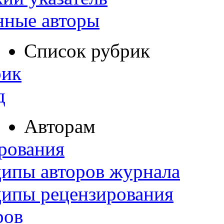
нные авторы
Список рубрик
рик
д
Авторам
рования
ипы авторов журнала
ципы рецензирования
ров