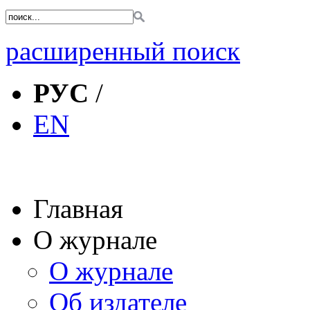
расширенный поиск
РУС
/
EN
Главная
О журнале
О журнале
Об издателе