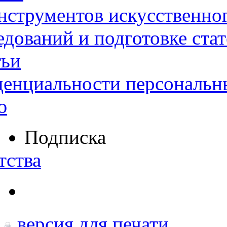
нструментов искусственног
дований и подготовке ста
тьи
денциальности персональн
ю
Подписка
тства
версия для печати