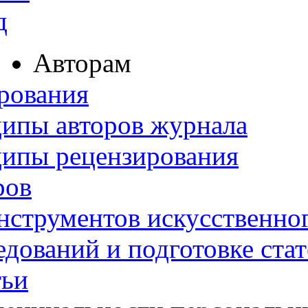
д
Авторам
рования
ипы авторов журнала
ципы рецензирования
ров
нструментов искусственног
дований и подготовке ста
тьи