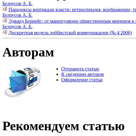
Белоусов А. Б.
Парадоксы вертикали власти: ретроспекция, воображение, т
Белоусов А. Б.
Эдвард Бернейс: от манипуляции общественным мнением к 
Белоусов А. Б.
Дискретная модель лоббистской коммуникации (№ 4 2006)
Авторам
Отправить статью
К сведению авторов
Оформление статьи
Рекомендуем статью