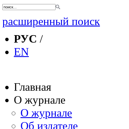
расширенный поиск
РУС
/
EN
Главная
О журнале
О журнале
Об издателе