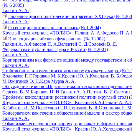
(№ 6 2005)
Галкин А. А.
Глобализация и политические потрясения XXI века (№ 4 200
Галкин А. А.
О сенсации, которая не состоялась (№ 1 2004)
Круглый стол журнала «ПОЛИС» .
Галкин А. А.
Федосов П. А.
Эволюция российского федерализма (№ 3 2002)
Галкин А. А.
Федосов П. А.
Валентей С. Д.
Соловей В. Д.
Федерализм и публичная сфера в России (№ 4 2001)
Галкин А. А.
Корпоративизм как форма отношений между государством и об
Галкин А. А.
Стабильность и изменения сквозь призму культуры мира. (№ 5 
Водолазов Г. Г.
Горшков М. К.
Красин Ю. А.
Кувалдин В. Б.
Федос
М.
Ожиганов Э. Н.
Кара-Мурза А. А.
Обсуждение тезисов «Перспективы интегративной идеологии» 
Сергеев В. М.
Бирюков Н. И.
Галкин А. А.
Пантин В. И.
Салмин 
Проблемы консолидации российской политии (круглый стол) (
Круглый стол журнала «ПОЛИС» .
Красин Ю. А.
Галкин А. А.
Т
Б.
Габитова Р. М.
Перегудов С. П.
Портяков В. Я.
Степанова Н. М
Консерватизм как течение общественной мысли и фактор общес
Галкин А. А.
О фашизме - его сущности, корнях, признаках и формах проявл
Круглый стол журнала «ПОЛИС» .
Красин Ю. А.
Холодковский 