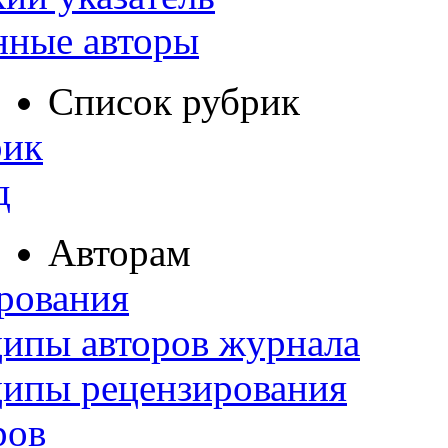
нные авторы
Список рубрик
рик
д
Авторам
рования
ипы авторов журнала
ципы рецензирования
ров