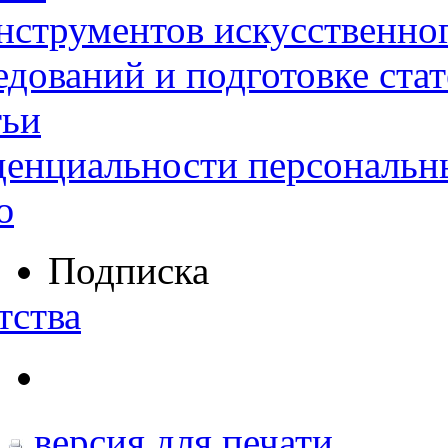
нструментов искусственног
дований и подготовке ста
тьи
денциальности персональн
ю
Подписка
тства
версия для печати