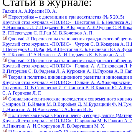
Статьи в журнале:
Галкин А. А.
Красин Ю. А.
Перестройка – с дистанции в три десятилетия (№ 5 2015)
Круглый стол журнала «ПОЛИС» .
Шестопал Е. Б.
Неклесса А. 
А.
Никовская Л. И.
Подъячев К. В.
Бардин А. Л.
Чугров С. В.
Кока
В. Г.
Перегудов С. П.
Рац М. В.
Кочетков А. П.
Quo vadis? Перспективы становления гражданского общества 
Круглый стол журнала «ПОЛИС» .
Чугров С. В.
Кокарева А. Н.
Г.
Перегудов С. П.
Рац М. В.
Шестопал Е. Б.
Нисневич Ю. А.
Зубов
А. Г.
Козлова Г. А.
Неклесса А. И.
Подъячев К. В.
Бардин А. Л.
Quo vadis? Перспективы становления гражданского общества 
Круглый стол журнала «ПОЛИС» .
Галкин А. А.
Никовская Л. 
В.
Патрушев С. В.
Фадеева Л. А.
Курюкин А. Н.
Глухова А. В.
Лап
Теория и политика инновационного развития и инновации в
Круглый стол журнала «ПОЛИС» .
Галкин А. А.
Холодковский К
Голутвина О. В.
Семененко И. С.
Лапкин В. В.
Красин Ю. А.
Ясин
С. А.
Горичева Л. Г.
Социально-политические последствия современного кризиса
Смирнов В. В.
Ильин М. В.
Воробьев Д. М.
Бурлацкий Ф. М.
Тум
П.
Никитин А. И.
Алексеева Т. А.
Левин И. Б.
Политическая наука в России: вчера, сегодня, завтра (Матер
Круглый стол журнала «ПОЛИС» .
Гаврилова М. В.
Галкин А. 
А.
Никитин А. И.
Сморгунов Л. В.
Фарукшин М. Х.
“Мы в мире — мир в нас”: 50 лет интеграции отечественно