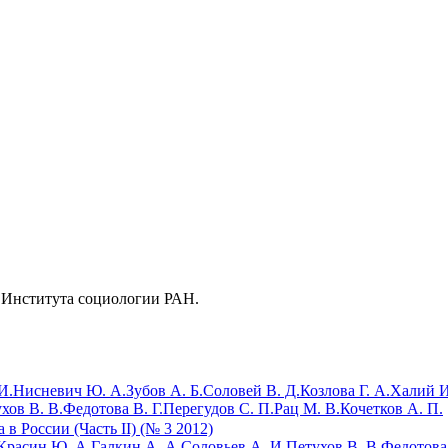
р Института социологии РАН.
И.
Нисневич Ю. А.
Зубов А. Б.
Соловей В. Д.
Козлова Г. А.
Халий И
хов В. В.
Федотова В. Г.
Перегудов С. П.
Рац М. В.
Кочетков А. П.
в России (Часть II) (№ 3 2012)
Красин Ю. А.
Галкин А. А.
Соловьев А. И.
Петухов В. В.
Федотова 