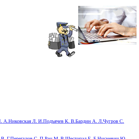
. А.
Никовская Л. И.
Подъячев К. В.
Бардин А. Л.
Чугров С.
В. Г.
Перегудов С. П.
Рац М. В.
Шестопал Е. Б.
Нисневич Ю.