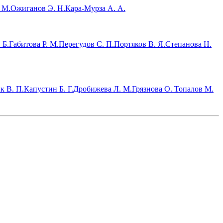
 М.
Ожиганов Э. Н.
Кара-Мурза А. А.
 Б.
Габитова Р. М.
Перегудов С. П.
Портяков В. Я.
Степанова Н.
к В. П.
Капустин Б. Г.
Дробижева Л. М.
Грязнова О.
Топалов М.