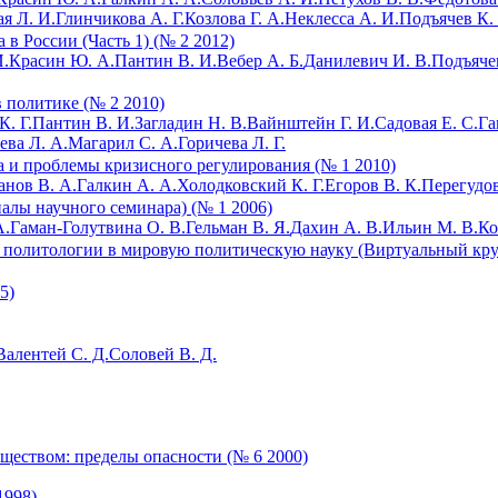
я Л. И.
Глинчикова А. Г.
Козлова Г. А.
Неклесса А. И.
Подъячев К.
в России (Часть 1) (№ 2 2012)
И.
Красин Ю. А.
Пантин В. И.
Вебер А. Б.
Данилевич И. В.
Подъячев
 политике (№ 2 2010)
. Г.
Пантин В. И.
Загладин Н. В.
Вайнштейн Г. И.
Садовая Е. С.
Га
ева Л. А.
Магарил С. А.
Горичева Л. Г.
 и проблемы кризисного регулирования (№ 1 2010)
анов В. А.
Галкин А. А.
Холодковский К. Г.
Егоров В. К.
Перегудов
иалы научного семинара) (№ 1 2006)
А.
Гаман-Голутвина О. В.
Гельман В. Я.
Дахин А. В.
Ильин М. В.
Ко
й политологии в мировую политическую науку (Виртуальный кру
5)
Валентей С. Д.
Соловей В. Д.
ществом: пределы опасности (№ 6 2000)
1998)