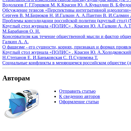
Водолазов Г. Г.
Горшков М. К.
Красин Ю. А.
Кувалдин В. Б.
Федос
Обсуждение тезисов «Перспективы интегративной идеологии» 
Сергеев В. М.
Бирюков Н. И.
Галкин А. А.
Пантин В. И.
Салмин 
Проблемы консолидации российской политии (круглый стол) (
Круглый стол журнала «ПОЛИС» .
Красин Ю. А.
Галкин А. А.
Т
М.
Барабанов О. Н.
Консерватизм как течение общественной мысли и фактор общес
Галкин А. А.
О фашизме - его сущности, корнях, признаках и формах проявл
Круглый стол журнала «ПОЛИС» .
Красин Ю. А.
Холодковский 
Н.
Степанов Е. И.
Баньковская С. П.
Сулимова Т.
Социальные конфликты в меняющемся российском обществе (де
Авторам
Отправить статью
К сведению авторов
Оформление статьи