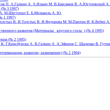
ов П. А.
Галкин А. А.
Ильин М. В.
Барсамов В. А.
Юсуповский А.
(№ 3 1997)
А. М.
Шестопал Е. Б.
Мельвиль А. Ю.
№ 1 1997)
олстых В. И.
Толстых В. И.
Федорова М. М.
Пантин И. К.
Вебер А.
твенного развития (Материалы _круглого стола_) (№ 4 1995)
ения (№ 2 1995)
К. Г.
Кинсбурски А. В.
Галкин А. А.
Эфиров С.
Шаленко В.
Гутни
терминация, развитие, разрешение) (№ 2 1994)