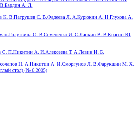
 В.
Бардин А. Л.
 К. В.
Патрушев С. В.
Фадеева Л. А.
Курюкин А. Н.
Глухова А.
ман-Голутвина О. В.
Семененко И. С.
Лапкин В. В.
Красин Ю.
 С. П.
Никитин А. И.
Алексеева Т. А.
Левин И. Б.
солапов Н. А.
Никитин А. И.
Сморгунов Л. В.
Фарукшин М. Х.
глый стол) (№ 6 2005)