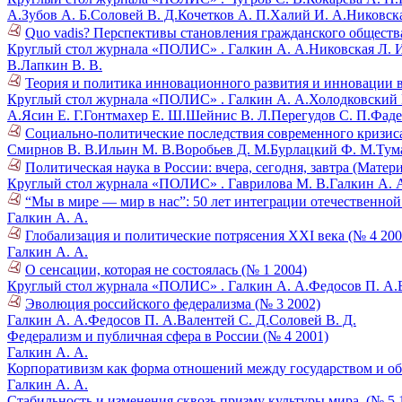
А.
Зубов А. Б.
Соловей В. Д.
Кочетков А. П.
Халий И. А.
Никовска
Quo vadis? Перспективы становления гражданского общества 
Круглый стол журнала «ПОЛИС» .
Галкин А. А.
Никовская Л. 
В.
Лапкин В. В.
Теория и политика инновационного развития и инновации в
Круглый стол журнала «ПОЛИС» .
Галкин А. А.
Холодковский К
А.
Ясин Е. Г.
Гонтмахер Е. Ш.
Шейнис В. Л.
Перегудов С. П.
Фаде
Социально-политические последствия современного кризиса
Смирнов В. В.
Ильин М. В.
Воробьев Д. М.
Бурлацкий Ф. М.
Тум
Политическая наука в России: вчера, сегодня, завтра (Матер
Круглый стол журнала «ПОЛИС» .
Гаврилова М. В.
Галкин А. 
“Мы в мире — мир в нас”: 50 лет интеграции отечественно
Галкин А. А.
Глобализация и политические потрясения XXI века (№ 4 200
Галкин А. А.
О сенсации, которая не состоялась (№ 1 2004)
Круглый стол журнала «ПОЛИС» .
Галкин А. А.
Федосов П. А.
Эволюция российского федерализма (№ 3 2002)
Галкин А. А.
Федосов П. А.
Валентей С. Д.
Соловей В. Д.
Федерализм и публичная сфера в России (№ 4 2001)
Галкин А. А.
Корпоративизм как форма отношений между государством и об
Галкин А. А.
Стабильность и изменения сквозь призму культуры мира. (№ 5 