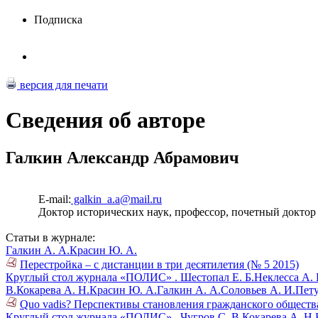
Подписка
версия для печати
Сведения об авторе
Галкин Александр Абрамович
E-mail:
galkin_a.a@mail.ru
Доктор исторических наук, профессор, почетный докто
Статьи в журнале:
Галкин А. А.
Красин Ю. А.
Перестройка – с дистанции в три десятилетия (№ 5 2015)
Круглый стол журнала «ПОЛИС» .
Шестопал Е. Б.
Неклесса А. 
В.
Кокарева А. Н.
Красин Ю. А.
Галкин А. А.
Соловьев А. И.
Пету
Quo vadis? Перспективы становления гражданского общества 
Круглый стол журнала «ПОЛИС» .
Чугров С. В.
Кокарева А. Н.