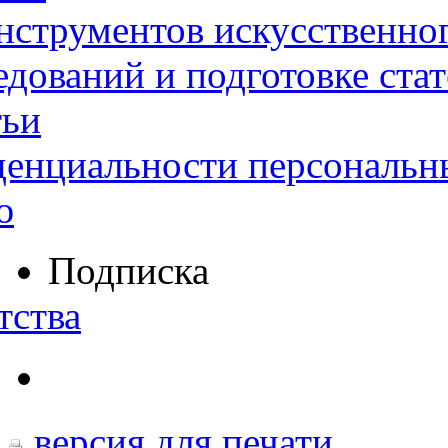
нструментов искусственног
дований и подготовке ста
тьи
денциальности персональн
ю
Подписка
тства
версия для печати