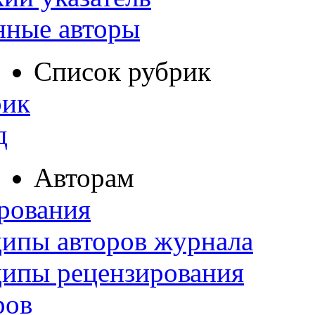
нные авторы
Список рубрик
рик
д
Авторам
рования
ипы авторов журнала
ципы рецензирования
ров