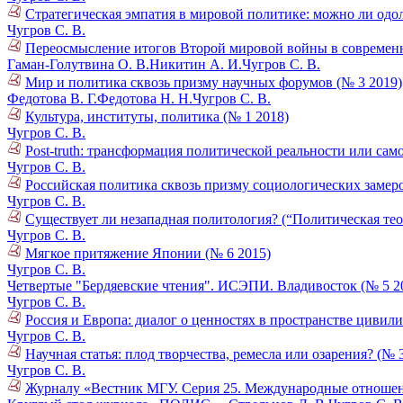
Стратегическая эмпатия в мировой политике: можно ли одо
Чугров С. В.
Переосмысление итогов Второй мировой войны в современ
Гаман-Голутвина О. В.
Никитин А. И.
Чугров С. В.
Мир и политика сквозь призму научных форумов (№ 3 2019)
Федотова В. Г.
Федотова Н. Н.
Чугров С. В.
Культура, институты, политика (№ 1 2018)
Чугров С. В.
Post-truth: трансформация политической реальности или са
Чугров С. В.
Российская политика сквозь призму социологических замеро
Чугров С. В.
Существует ли незападная политология? (“Политическая тео
Чугров С. В.
Мягкое притяжение Японии (№ 6 2015)
Чугров С. В.
Четвертые "Бердяевские чтения". ИСЭПИ. Владивосток (№ 5 2
Чугров С. В.
Россия и Европа: диалог о ценностях в пространстве цивили
Чугров С. В.
Научная статья: плод творчества, ремесла или озарения? (№ 
Чугров С. В.
Журналу «Вестник МГУ. Серия 25. Международные отношени