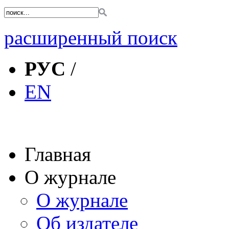
расширенный поиск
РУС
/
EN
Главная
О журнале
О журнале
Об издателе