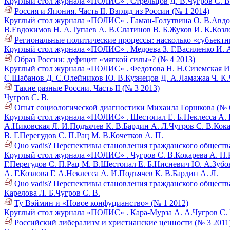
Круглый стол журнала «ПОЛИС» .
Стрельцов Д. В.
Чугров С. В
Россия и Япония. Часть II. Взгляд из России (№ 1 2014)
Круглый стол журнала «ПОЛИС» .
Гаман-Голутвина О. В.
Авдо
В.
Евдокимов Н. А.
Тупаев А. В.
Слатинов В. Б.
Жуков И. К.
Козл
Региональные политические процессы: насколько «субъектн
Круглый стол журнала «ПОЛИС» .
Медоева З. Г.
Василенко И. 
Образ России: дефицит «мягкой силы»? (№ 4 2013)
Круглый стол журнала «ПОЛИС» .
Федотова Н. Н.
Сиземская И
С.
Шабанов Д. С.
Олейников Ю. В.
Кузнецов Д. А.
Ламажаа Ч. К.
Такие разные России. Часть II (№ 3 2013)
Чугров С. В.
Опыт социологической диагностики Михаила Горшкова (№ 
Круглый стол журнала «ПОЛИС» .
Шестопал Е. Б.
Неклесса А. 
А.
Никовская Л. И.
Подъячев К. В.
Бардин А. Л.
Чугров С. В.
Кока
В. Г.
Перегудов С. П.
Рац М. В.
Кочетков А. П.
Quo vadis? Перспективы становления гражданского общества 
Круглый стол журнала «ПОЛИС» .
Чугров С. В.
Кокарева А. Н.
Г.
Перегудов С. П.
Рац М. В.
Шестопал Е. Б.
Нисневич Ю. А.
Зубов
А. Г.
Козлова Г. А.
Неклесса А. И.
Подъячев К. В.
Бардин А. Л.
Quo vadis? Перспективы становления гражданского общества 
Карелова Л. Б.
Чугров С. В.
Ту Вэймин и «Новое конфуцианство» (№ 1 2012)
Круглый стол журнала «ПОЛИС» .
Кара-Мурза А. А.
Чугров С. 
Российский либерализм и христианские ценности (№ 3 2011