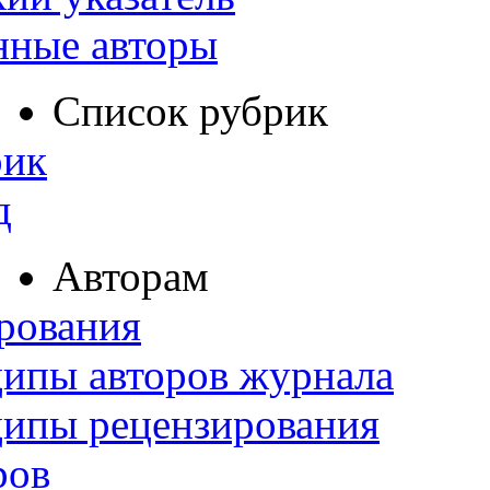
нные авторы
Список рубрик
рик
д
Авторам
рования
ипы авторов журнала
ципы рецензирования
ров