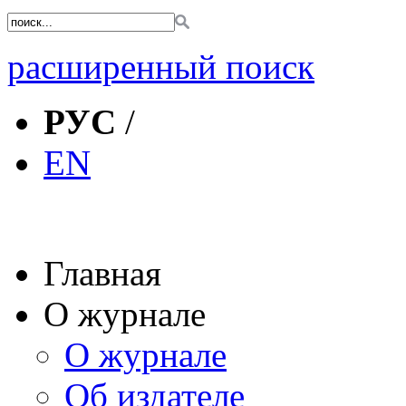
расширенный поиск
РУС
/
EN
Главная
О журнале
О журнале
Об издателе