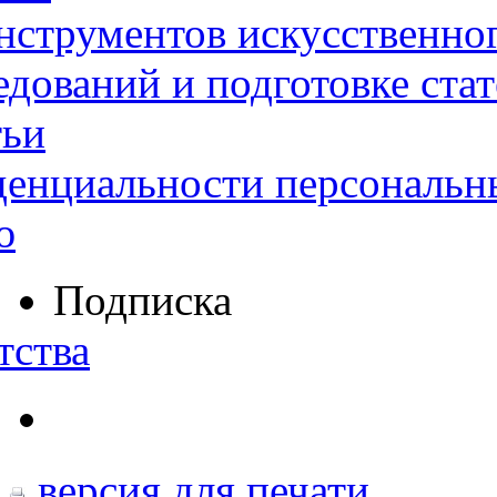
нструментов искусственног
дований и подготовке ста
тьи
денциальности персональн
ю
Подписка
тства
версия для печати