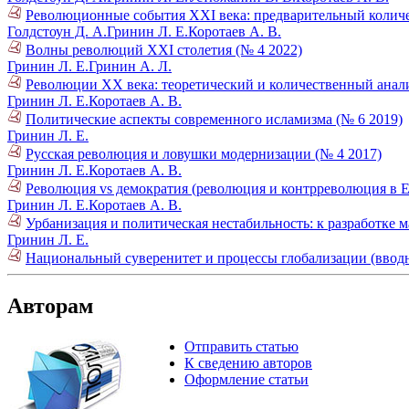
Революционные события XXI века: предварительный количе
Голдстоун Д. А.
Гринин Л. Е.
Коротаев А. В.
Волны революций XXI столетия (№ 4 2022)
Гринин Л. Е.
Гринин А. Л.
Революции ХХ века: теоретический и количественный анали
Гринин Л. Е.
Коротаев А. В.
Политические аспекты современного исламизма (№ 6 2019)
Гринин Л. Е.
Русская революция и ловушки модернизации (№ 4 2017)
Гринин Л. Е.
Коротаев А. В.
Революция vs демократия (революция и контрреволюция в Е
Гринин Л. Е.
Коротаев А. В.
Урбанизация и политическая нестабильность: к разработке 
Гринин Л. Е.
Национальный суверенитет и процессы глобализации (вводн
Авторам
Отправить статью
К сведению авторов
Оформление статьи