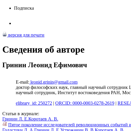
Подписка
версия для печати
Сведения об авторе
Гринин Леонид Ефимович
E-mail:
leonid.grinin@gmail.com
доктор философских наук, главный научный сотрудник 
научный сотрудник, Институт востоковедения РАН, Мос
elibrary_id: 250272
|
ORCID: 0000-0003-0278-2619
|
RESEA
Статьи в журнале:
Гринин Л. Е.
Коротаев А. В.
Пятое поколение исследователей революционных событий и
Голдстоун Д. А.
Гринин Л. Е.
Устюжанин В. В.
Коротаев А. В.