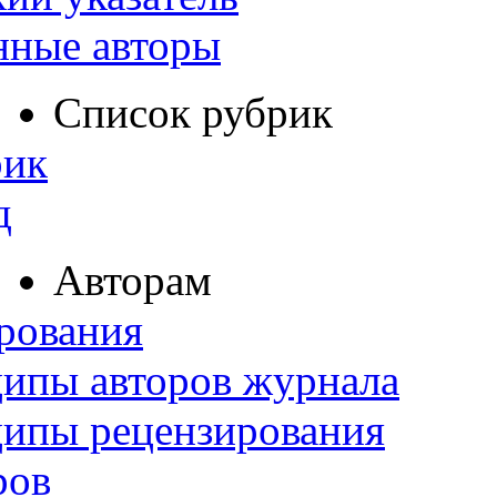
нные авторы
Список рубрик
рик
д
Авторам
рования
ипы авторов журнала
ципы рецензирования
ров