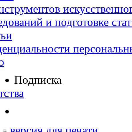
нструментов искусственног
дований и подготовке ста
тьи
денциальности персональн
ю
Подписка
тства
версия для печати