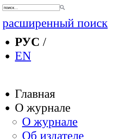
расширенный поиск
РУС
/
EN
Главная
О журнале
О журнале
Об издателе