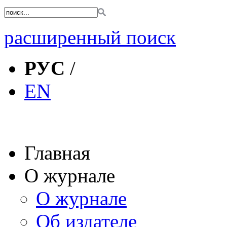
расширенный поиск
РУС
/
EN
Главная
О журнале
О журнале
Об издателе