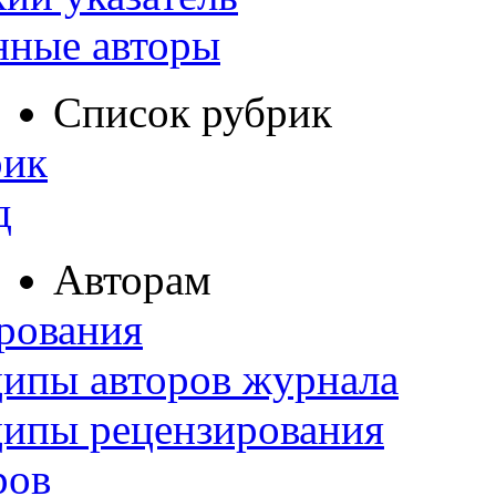
нные авторы
Список рубрик
рик
д
Авторам
рования
ипы авторов журнала
ципы рецензирования
ров