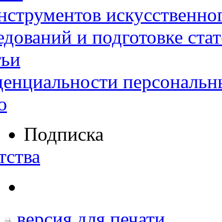
нструментов искусственног
дований и подготовке ста
тьи
денциальности персональн
ю
Подписка
тства
версия для печати