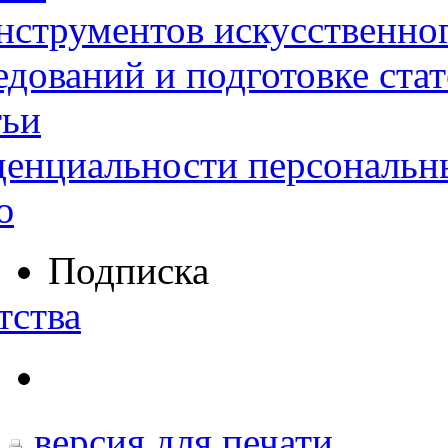
нструментов искусственног
дований и подготовке ста
тьи
денциальности персональн
ю
Подписка
тства
версия для печати