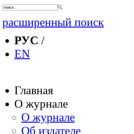
расширенный поиск
РУС
/
EN
Главная
О журнале
О журнале
Об издателе