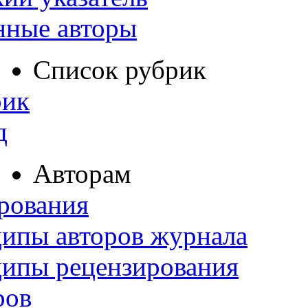
нные авторы
Список рубрик
рик
д
Авторам
рования
ипы авторов журнала
ципы рецензирования
ров