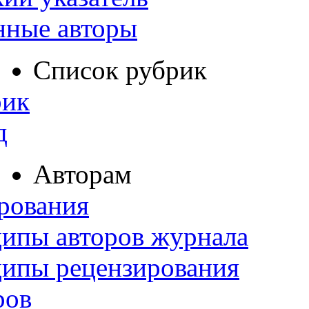
нные авторы
Список рубрик
рик
д
Авторам
рования
ипы авторов журнала
ципы рецензирования
ров