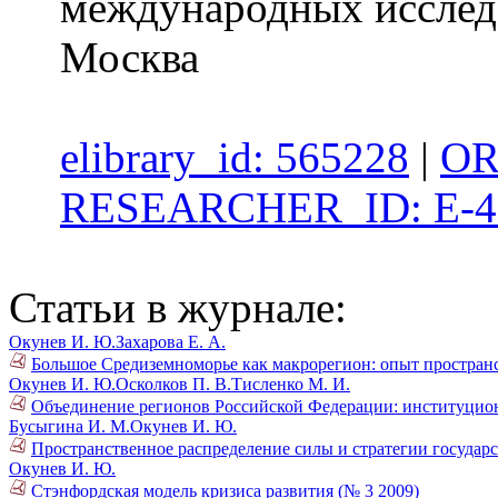
международных иссле
Москва
elibrary_id: 565228
|
OR
RESEARCHER_ID: E-4
Статьи в журнале:
Окунев И. Ю.
Захарова Е. А.
Большое Средиземноморье как макрорегион: опыт пространс
Окунев И. Ю.
Осколков П. В.
Тисленко М. И.
Объединение регионов Российской Федерации: институцион
Бусыгина И. М.
Окунев И. Ю.
Пространственное распределение силы и стратегии государст
Окунев И. Ю.
Стэнфордская модель кризиса развития (№ 3 2009)