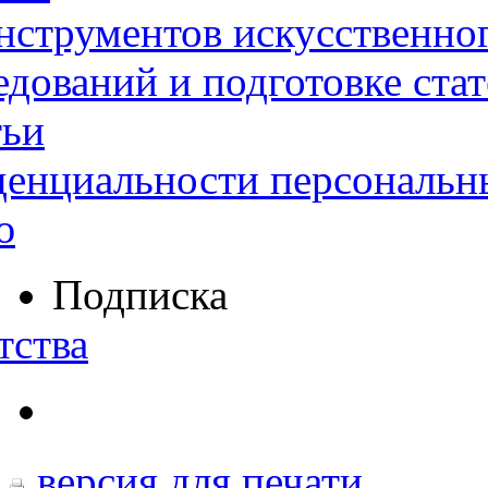
нструментов искусственног
дований и подготовке ста
тьи
денциальности персональн
ю
Подписка
тства
версия для печати