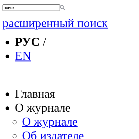
расширенный поиск
РУС
/
EN
Главная
О журнале
О журнале
Об издателе