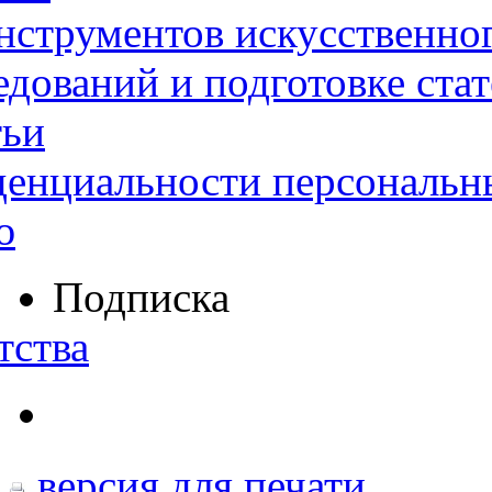
нструментов искусственног
дований и подготовке ста
тьи
денциальности персональн
ю
Подписка
тства
версия для печати