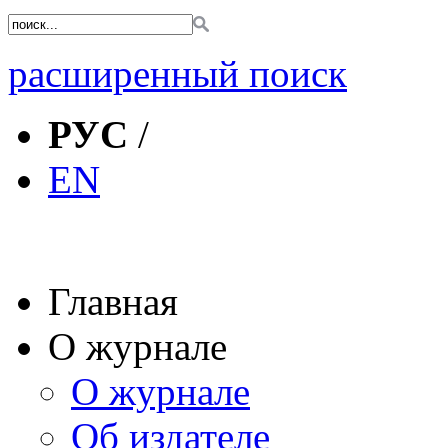
расширенный поиск
РУС
/
EN
Главная
О журнале
О журнале
Об издателе