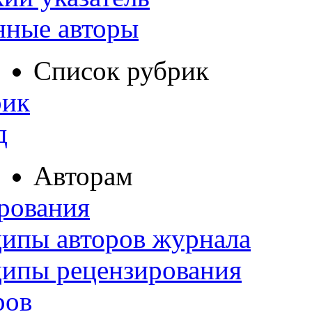
нные авторы
Список рубрик
рик
д
Авторам
рования
ипы авторов журнала
ципы рецензирования
ров