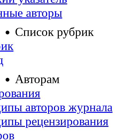
нные авторы
Список рубрик
рик
д
Авторам
рования
ипы авторов журнала
ципы рецензирования
ров