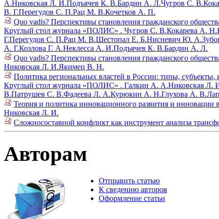
А.
Никовская Л. И.
Подъячев К. В.
Бардин А. Л.
Чугров С. В.
Кока
В. Г.
Перегудов С. П.
Рац М. В.
Кочетков А. П.
Quo vadis? Перспективы становления гражданского общества 
Круглый стол журнала «ПОЛИС» .
Чугров С. В.
Кокарева А. Н.
Г.
Перегудов С. П.
Рац М. В.
Шестопал Е. Б.
Нисневич Ю. А.
Зубов
А. Г.
Козлова Г. А.
Неклесса А. И.
Подъячев К. В.
Бардин А. Л.
Quo vadis? Перспективы становления гражданского общества 
Никовская Л. И.
Якимец В. Н.
Политика региональных властей в России: типы, субъекты,
Круглый стол журнала «ПОЛИС» .
Галкин А. А.
Никовская Л. 
В.
Патрушев С. В.
Фадеева Л. А.
Курюкин А. Н.
Глухова А. В.
Лап
Теория и политика инновационного развития и инновации в
Никовская Л. И.
Сложносоставной конфликт как инструмент анализа трансфо
Авторам
Отправить статью
К сведению авторов
Оформление статьи