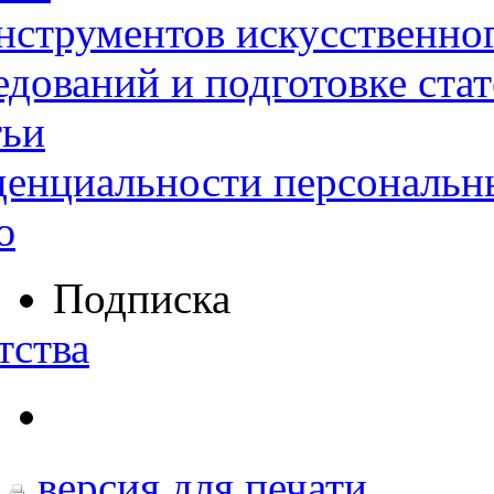
нструментов искусственног
дований и подготовке ста
тьи
денциальности персональн
ю
Подписка
тства
версия для печати