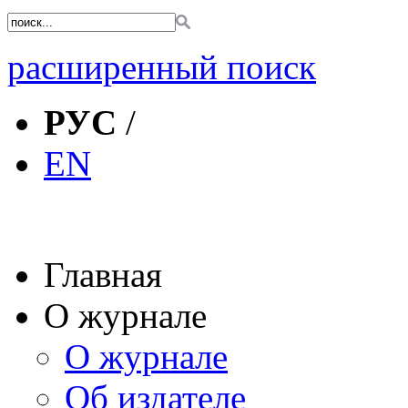
расширенный поиск
РУС
/
EN
Главная
О журнале
О журнале
Об издателе