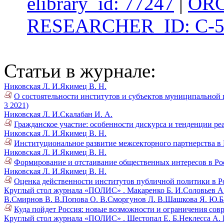
elibrary_id: 77247
|
ORC
RESEARCHER_ID: C-5
Статьи в журнале:
Никовская Л. И.
Якимец В. Н.
О состоятельности институтов и субъектов муниципальной 
3 2021)
Никовская Л. И.
Скалабан И. А.
Гражданское участие: особенности дискурса и тенденции реа
Никовская Л. И.
Якимец В. Н.
Институциональное развитие межсекторного партнерства в 
Никовская Л. И.
Якимец В. Н.
Формирование и отстаивание общественных интересов в Рос
Никовская Л. И.
Якимец В. Н.
Оценка действенности институтов публичной политики в Ро
Круглый стол журнала «ПОЛИС» .
Макаренко Б. И.
Соловьев А
В.
Смирнов В. В.
Попова О. В.
Сморгунов Л. В.
Шашкова Я. Ю.
Б
Куда пойдет Россия: новые возможности и ограничения совре
Круглый стол журнала «ПОЛИС» .
Шестопал Е. Б.
Неклесса А. 