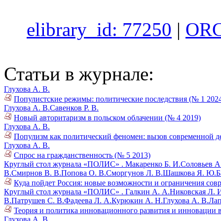
elibrary_id: 77250
|
ORC
Статьи в журнале:
Глухова А. В.
Популистские режимы: политические последствия (№ 1 202
Глухова А. В.
Савенков Р. В.
Новый авторитаризм в польском облачении (№ 4 2019)
Глухова А. В.
Популизм как политический феномен: вызов современной д
Глухова А. В.
Спрос на гражданственность (№ 5 2013)
Круглый стол журнала «ПОЛИС» .
Макаренко Б. И.
Соловьев А
В.
Смирнов В. В.
Попова О. В.
Сморгунов Л. В.
Шашкова Я. Ю.
Б
Куда пойдет Россия: новые возможности и ограничения совре
Круглый стол журнала «ПОЛИС» .
Галкин А. А.
Никовская Л. 
В.
Патрушев С. В.
Фадеева Л. А.
Курюкин А. Н.
Глухова А. В.
Лап
Теория и политика инновационного развития и инновации в
Глухова А. В.