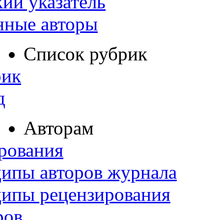
ий указатель
нные авторы
Список рубрик
рик
д
Авторам
рования
ипы авторов журнала
ципы рецензирования
ров