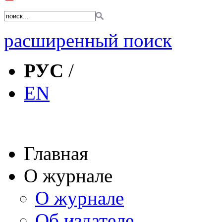
расширенный поиск
РУС
/
EN
Главная
О журнале
О журнале
Об издателе