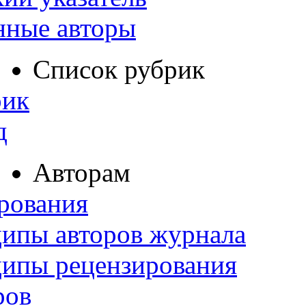
нные авторы
Список рубрик
рик
д
Авторам
рования
ипы авторов журнала
ципы рецензирования
ров