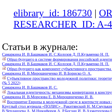
elibrary_id: 186730
|
OR
RESEARCHER_ID: A-4
Статьи в журнале:
Самаркина И. В.
Башмаков И. С.
Колозов Д. П.
Кузьменко Н. П.
Образ будущего в системе формирования российской идент
Самаркина И. В.
Башмаков И. С.
Колозов Д. П.
Кузьменко Н. П.
Образ будущего как компонент субъективного пространства 
Самаркина И. В.
Мирошниченко И. В.
Бориско О. А.
Субъективное пространство молодежной политики: теоретич
(№ 5 2022)
Самаркина И. В.
Башмаков И. С.
Локальная идентичность: механизмы конвертации в констр
Самаркина И. В.
Морозова Е. В.
Мирошниченко И. В.
Восприятие Европы в молодежной среде в контексте новых 
Круглый стол журнала «ПОЛИС» .
Ракитянский Н. М.
Смулькин
В.
Черданцева А. М.
Никифоров А. Р.
Богдан И. В.
Ахматнурова С