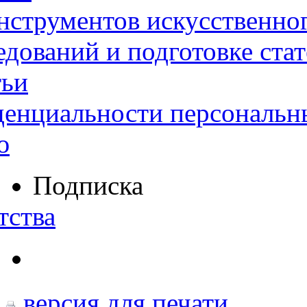
нструментов искусственног
дований и подготовке ста
тьи
денциальности персональн
ю
Подписка
тства
версия для печати