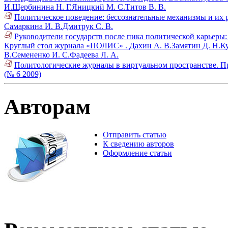
И.
Щербинина Н. Г.
Яницкий М. С.
Титов В. В.
Политическое поведение: бессознательные механизмы и их 
Самаркина И. В.
Дмитрук С. В.
Руководители государств после пика политической карьеры:
Круглый стол журнала «ПОЛИС» .
Дахин А. В.
Замятин Д. Н.
К
В.
Семененко И. С.
Фадеева Л. А.
Политологические журналы в виртуальном пространстве. През
(№ 6 2009)
Авторам
Отправить статью
К сведению авторов
Оформление статьи