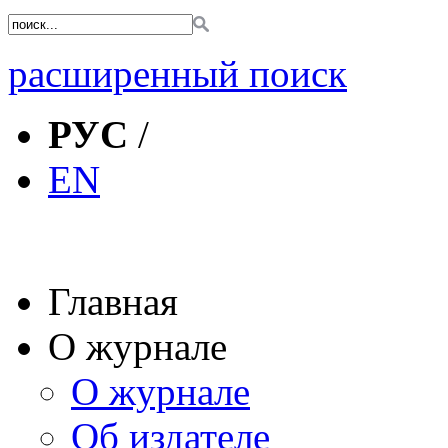
расширенный поиск
РУС
/
EN
Главная
О журнале
О журнале
Об издателе