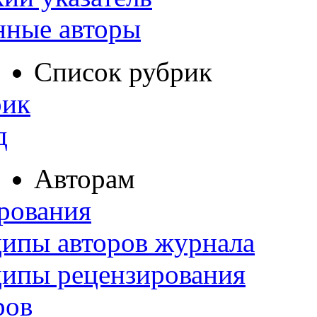
нные авторы
Список рубрик
рик
д
Авторам
рования
ипы авторов журнала
ципы рецензирования
ров