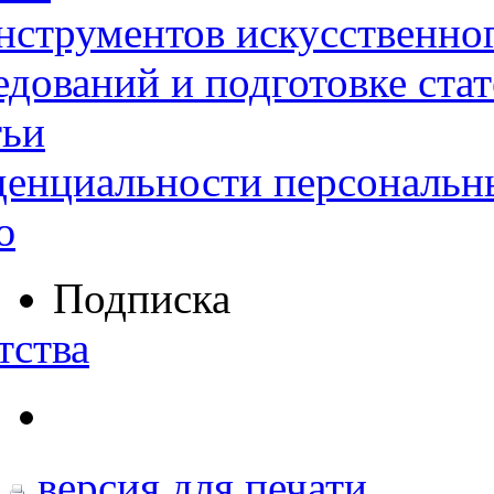
нструментов искусственног
дований и подготовке ста
тьи
денциальности персональн
ю
Подписка
тства
версия для печати