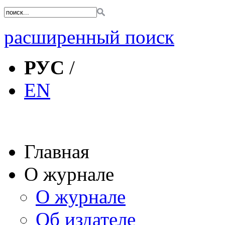
расширенный поиск
РУС
/
EN
Главная
О журнале
О журнале
Об издателе