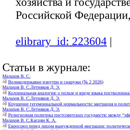
хозяйства и государст
Российской Федерации,
elibrary_id: 223604
|
Статьи в журнале:
Малахов В. С.
Великодержавие изнутри и снаружи (№ 2 2026)
Малахов В. С.
Летняков Д. Э.
Колониальная аналогия: о пользе и вреде языка постколониа
Малахов В. С.
Летняков Д. Э.
Крушение гегемониальной нормальности: миграция и поли
Малахов В. С.
Летняков Д. Э.
Религиозная политика постсоветских государств: между “эф
Малахов В. С.
Касцян К. А.
Евросоюз перед лицом вынужденной миграции: политическо