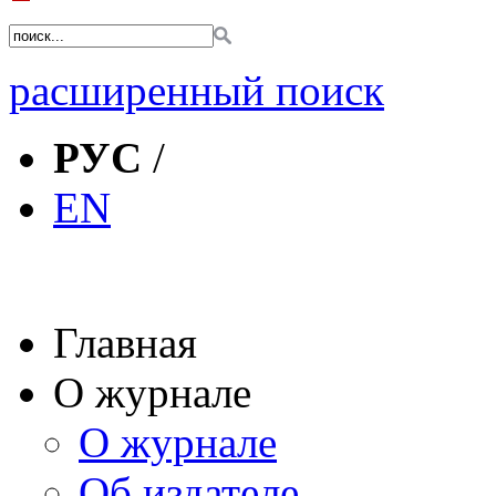
расширенный поиск
РУС
/
EN
Главная
О журнале
О журнале
Об издателе