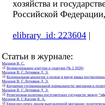
хозяйства и государст
Российской Федерации,
elibrary_id: 223604
|
Статьи в журнале:
Малахов В. С.
Великодержавие изнутри и снаружи (№ 2 2026)
Малахов В. С.
Летняков Д. Э.
Колониальная аналогия: о пользе и вреде языка постколониа
Малахов В. С.
Летняков Д. Э.
Крушение гегемониальной нормальности: миграция и поли
Малахов В. С.
Летняков Д. Э.
Религиозная политика постсоветских государств: между “эф
Малахов В. С.
Касцян К. А.
Евросоюз перед лицом вынужденной миграции: политическо