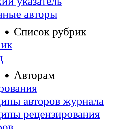
ий указатель
нные авторы
Список рубрик
рик
д
Авторам
рования
ипы авторов журнала
ципы рецензирования
ров