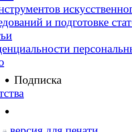
нструментов искусственног
дований и подготовке ста
тьи
денциальности персональн
ю
Подписка
тства
версия для печати