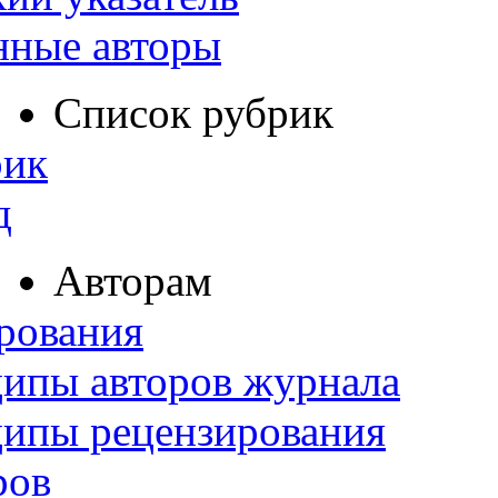
нные авторы
Список рубрик
рик
д
Авторам
рования
ипы авторов журнала
ципы рецензирования
ров