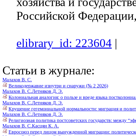
хозяйства и государст
Российской Федерации,
elibrary_id: 223604
|
Статьи в журнале:
Малахов В. С.
Великодержавие изнутри и снаружи (№ 2 2026)
Малахов В. С.
Летняков Д. Э.
Колониальная аналогия: о пользе и вреде языка постколониа
Малахов В. С.
Летняков Д. Э.
Крушение гегемониальной нормальности: миграция и поли
Малахов В. С.
Летняков Д. Э.
Религиозная политика постсоветских государств: между “эф
Малахов В. С.
Касцян К. А.
Евросоюз перед лицом вынужденной миграции: политическо