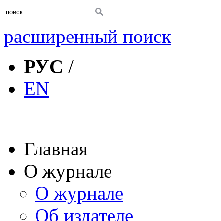
расширенный поиск
РУС
/
EN
Главная
О журнале
О журнале
Об издателе