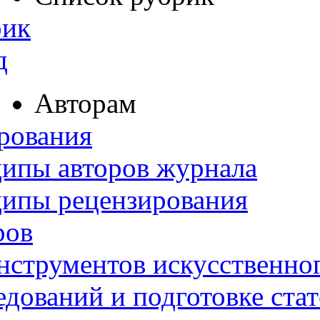
рик
д
Авторам
рования
ипы авторов журнала
ципы рецензирования
ров
нструментов искусственног
дований и подготовке ста