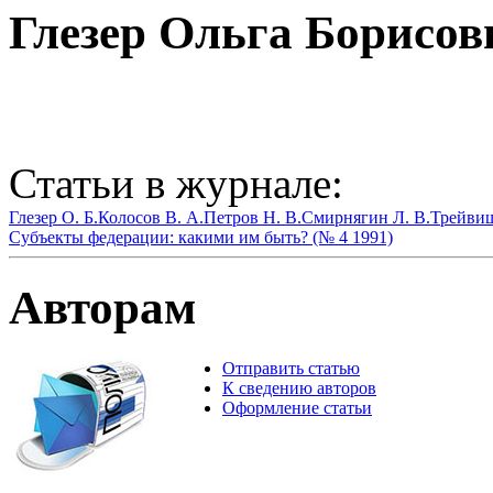
Глезер Ольга Борисов
Статьи в журнале:
Глезер О. Б.
Колосов В. А.
Петров Н. В.
Смирнягин Л. В.
Трейвиш
Субъекты федерации: какими им быть? (№ 4 1991)
Авторам
Отправить статью
К сведению авторов
Оформление статьи