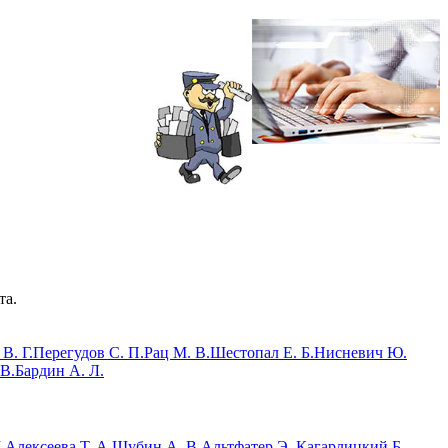
та.
В. Г.
Перегудов С. П.
Рац М. В.
Шестопал Е. Б.
Нисневич Ю.
 В.
Бардин А. Л.
.
Алексеева Т. А.
Шубин А. В.
Альтфатер Э.
Кагарлицкий Б.