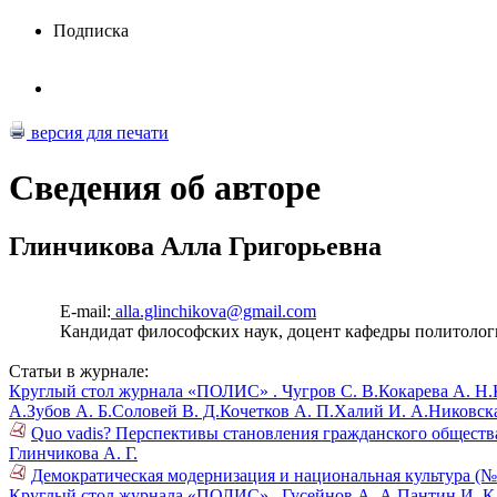
Подписка
версия для печати
Сведения об авторе
Глинчикова Алла Григорьевна
E-mail:
alla.glinchikova@gmail.com
Кандидат философских наук, доцент кафедры политолог
Статьи в журнале:
Круглый стол журнала «ПОЛИС» .
Чугров С. В.
Кокарева А. Н.
А.
Зубов А. Б.
Соловей В. Д.
Кочетков А. П.
Халий И. А.
Никовска
Quo vadis? Перспективы становления гражданского общества 
Глинчикова А. Г.
Демократическая модернизация и национальная культура (№
Круглый стол журнала «ПОЛИС» .
Гусейнов А. А.
Пантин И. К