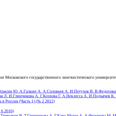
ии Московского государственного лингвистического университе
Красин Ю. А.
Галкин А. А.
Соловьев А. И.
Петухов В. В.
Федотова 
я Л. И.
Глинчикова А. Г.
Козлова Г. А.
Неклесса А. И.
Подъячев К.
в России (Часть 1) (№ 2 2012)
 6 2010)
.
Третьяков В. Т.
Глинчикова А. Г.
Кара-Мурза А. А.
Федорова М. М