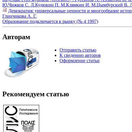
Ю.
Чижков С. Л.
Кудюкин П. М.
Клямкин И. М.
Цымбурский В. Л
Демократия: универсальные ценности и многообразие истор
Глинчикова А. Г.
Образование подключается к рынку (№ 4 1997)
Авторам
Отправить статью
К сведению авторов
Оформление статьи
Рекомендуем статью