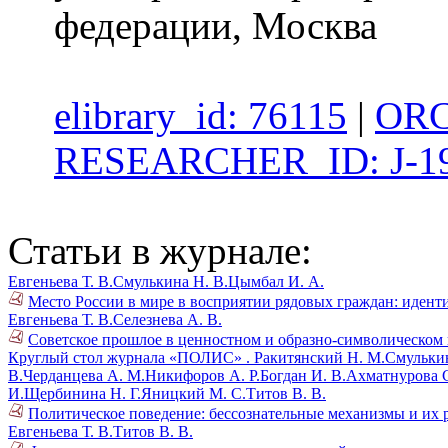
федерации, Москва
elibrary_id: 76115
|
ORC
RESEARCHER_ID: J-19
Статьи в журнале:
Евгеньева Т. В.
Смулькина Н. В.
Цымбал И. А.
Место России в мире в восприятии рядовых граждан: идент
Евгеньева Т. В.
Селезнева А. В.
Советское прошлое в ценностном и образно-символическом 
Круглый стол журнала «ПОЛИС» .
Ракитянский Н. М.
Смулькин
В.
Черданцева А. М.
Никифоров А. Р.
Богдан И. В.
Ахматнурова С
И.
Щербинина Н. Г.
Яницкий М. С.
Титов В. В.
Политическое поведение: бессознательные механизмы и их 
Евгеньева Т. В.
Титов В. В.