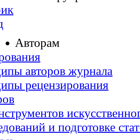
рик
д
Авторам
рования
ипы авторов журнала
ципы рецензирования
ров
нструментов искусственног
дований и подготовке ста