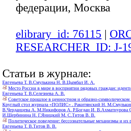
федерации, Москва
elibrary_id: 76115
|
ORC
RESEARCHER_ID: J-19
Статьи в журнале:
Евгеньева Т. В.
Смулькина Н. В.
Цымбал И. А.
Место России в мире в восприятии рядовых граждан: идент
Евгеньева Т. В.
Селезнева А. В.
Советское прошлое в ценностном и образно-символическом 
Круглый стол журнала «ПОЛИС» .
Ракитянский Н. М.
Смулькин
В.
Черданцева А. М.
Никифоров А. Р.
Богдан И. В.
Ахматнурова С
И.
Щербинина Н. Г.
Яницкий М. С.
Титов В. В.
Политическое поведение: бессознательные механизмы и их 
Евгеньева Т. В.
Титов В. В.