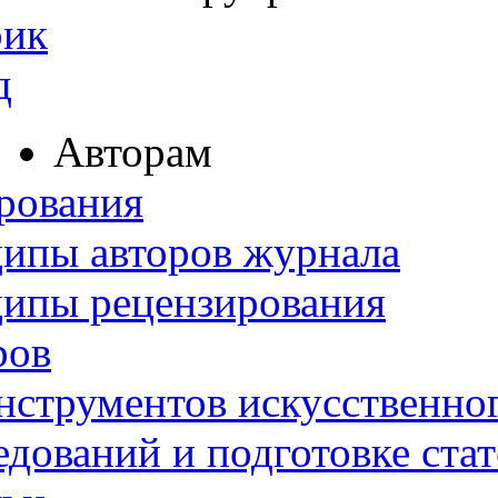
рик
д
Авторам
рования
ипы авторов журнала
ципы рецензирования
ров
нструментов искусственног
дований и подготовке ста