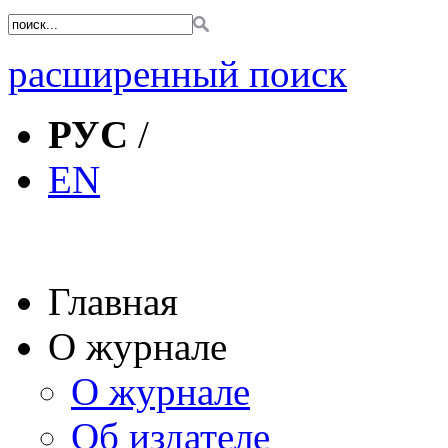
расширенный поиск
РУС
/
EN
Главная
О журнале
О журнале
Об издателе