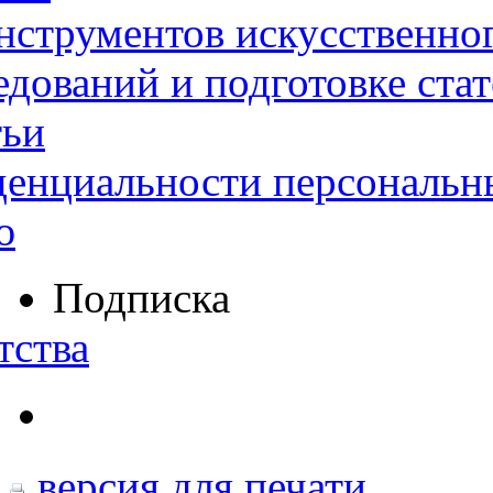
нструментов искусственног
дований и подготовке ста
тьи
денциальности персональн
ю
Подписка
тства
версия для печати