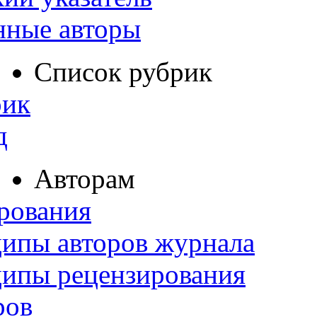
нные авторы
Список рубрик
рик
д
Авторам
рования
ипы авторов журнала
ципы рецензирования
ров