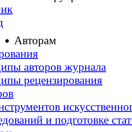
рик
д
Авторам
рования
ипы авторов журнала
ципы рецензирования
ров
нструментов искусственног
дований и подготовке ста