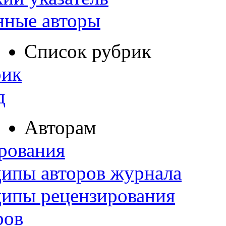
нные авторы
Список рубрик
рик
д
Авторам
рования
ипы авторов журнала
ципы рецензирования
ров