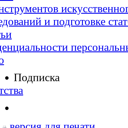
нструментов искусственног
дований и подготовке ста
тьи
денциальности персональн
ю
Подписка
тства
версия для печати