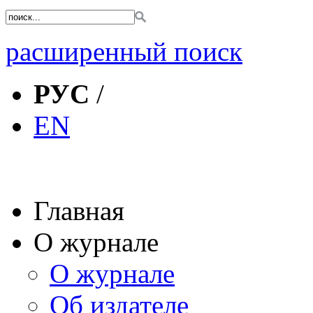
расширенный поиск
РУС
/
EN
Главная
О журнале
О журнале
Об издателе