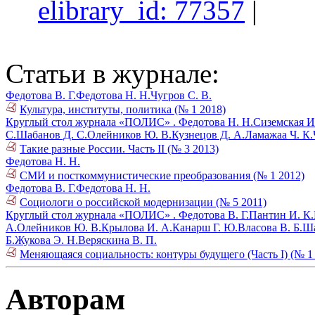
elibrary_id: 77357
|
Статьи в журнале:
Федотова В. Г.
Федотова Н. Н.
Чугров С. В.
Культура, институты, политика (№ 1 2018)
Круглый стол журнала «ПОЛИС» .
Федотова Н. Н.
Сиземская И
С.
Шабанов Д. С.
Олейников Ю. В.
Кузнецов Д. А.
Ламажаа Ч. К.
Такие разные России. Часть II (№ 3 2013)
Федотова Н. Н.
СМИ и посткоммунистические преобразования (№ 1 2012)
Федотова В. Г.
Федотова Н. Н.
Социологи о российской модернизации (№ 5 2011)
Круглый стол журнала «ПОЛИС» .
Федотова В. Г.
Пантин И. К.
А.
Олейников Ю. В.
Крылова И. А.
Канарш Г. Ю.
Власова В. Б.
Ша
Б.
Жукова Э. Н.
Веряскина В. П.
Меняющаяся социальность: контуры будущего (Часть I) (№ 1
Авторам