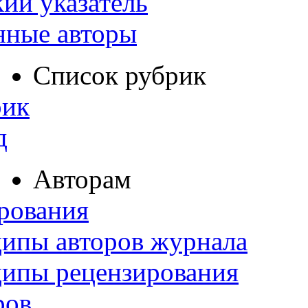
ий указатель
нные авторы
Список рубрик
рик
д
Авторам
рования
ипы авторов журнала
ципы рецензирования
ров