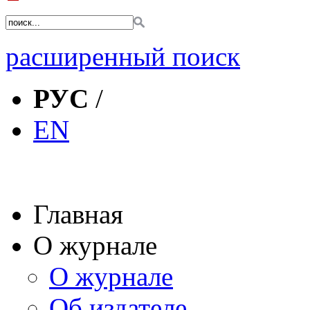
расширенный поиск
РУС
/
EN
Главная
О журнале
О журнале
Об издателе