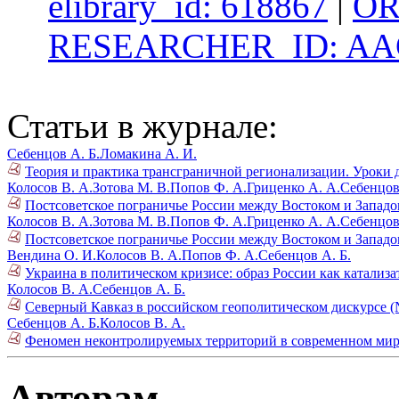
elibrary_id: 618867
|
OR
RESEARCHER_ID: AAG
Статьи в журнале:
Себенцов А. Б.
Ломакина А. И.
Теория и практика трансграничной регионализации. Уроки д
Колосов В. А.
Зотова М. В.
Попов Ф. А.
Гриценко А. А.
Себенцов
Постсоветское пограничье России между Востоком и Западом 
Колосов В. А.
Зотова М. В.
Попов Ф. А.
Гриценко А. А.
Себенцов
Постсоветское пограничье России между Востоком и Западом 
Вендина О. И.
Колосов В. А.
Попов Ф. А.
Себенцов А. Б.
Украина в политическом кризисе: образ России как катализ
Колосов В. А.
Себенцов А. Б.
Северный Кавказ в российском геополитическом дискурсе (
Себенцов А. Б.
Колосов В. А.
Феномен неконтролируемых территорий в современном мире
Авторам