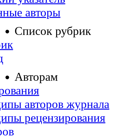
нные авторы
Список рубрик
рик
д
Авторам
рования
ипы авторов журнала
ципы рецензирования
ров