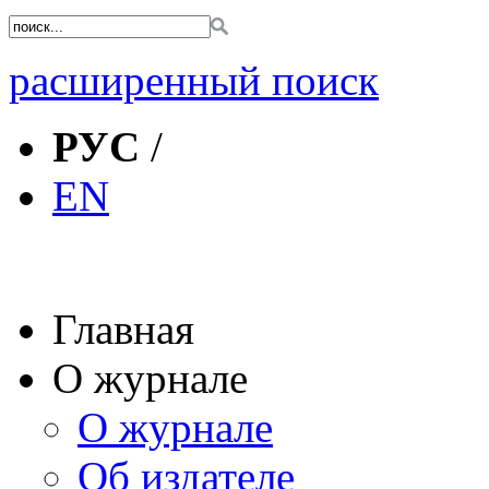
расширенный поиск
РУС
/
EN
Главная
О журнале
О журнале
Об издателе