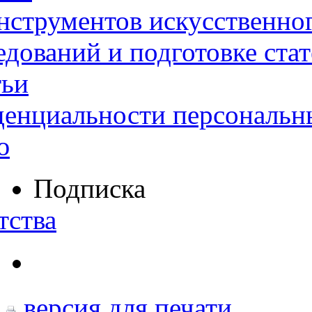
нструментов искусственног
дований и подготовке ста
тьи
денциальности персональн
ю
Подписка
тства
версия для печати