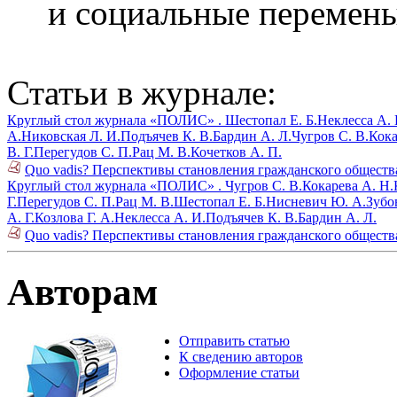
и социальные перемен
Статьи в журнале:
Круглый стол журнала «ПОЛИС» .
Шестопал Е. Б.
Неклесса А. 
А.
Никовская Л. И.
Подъячев К. В.
Бардин А. Л.
Чугров С. В.
Кока
В. Г.
Перегудов С. П.
Рац М. В.
Кочетков А. П.
Quo vadis? Перспективы становления гражданского общества 
Круглый стол журнала «ПОЛИС» .
Чугров С. В.
Кокарева А. Н.
Г.
Перегудов С. П.
Рац М. В.
Шестопал Е. Б.
Нисневич Ю. А.
Зубов
А. Г.
Козлова Г. А.
Неклесса А. И.
Подъячев К. В.
Бардин А. Л.
Quo vadis? Перспективы становления гражданского общества 
Авторам
Отправить статью
К сведению авторов
Оформление статьи