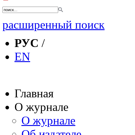
расширенный поиск
РУС
/
EN
Главная
О журнале
О журнале
Об издателе