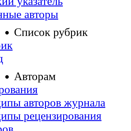
ий указатель
нные авторы
Список рубрик
рик
д
Авторам
рования
ипы авторов журнала
ципы рецензирования
ров