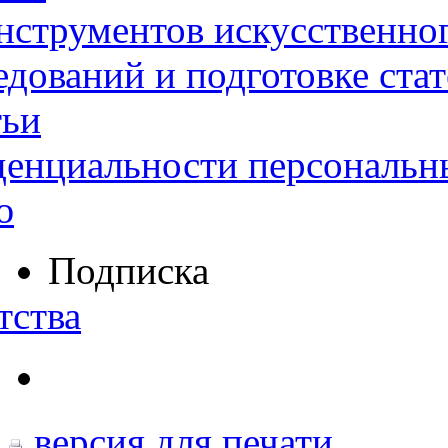
нструментов искусственног
дований и подготовке ста
тьи
денциальности персональн
ю
Подписка
тства
версия для печати