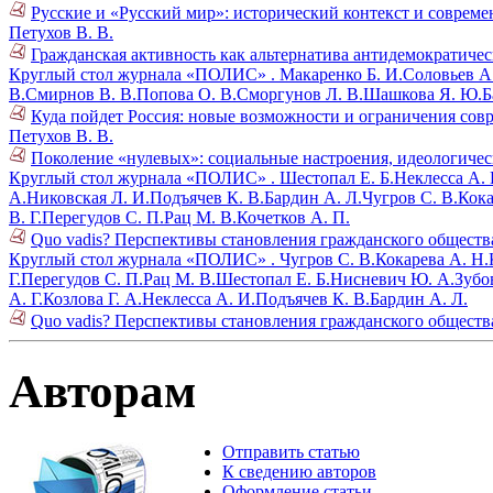
Русские и «Русский мир»: исторический контекст и совреме
Петухов В. В.
Гражданская активность как альтернатива антидемократичес
Круглый стол журнала «ПОЛИС» .
Макаренко Б. И.
Соловьев А
В.
Смирнов В. В.
Попова О. В.
Сморгунов Л. В.
Шашкова Я. Ю.
Б
Куда пойдет Россия: новые возможности и ограничения совре
Петухов В. В.
Поколение «нулевых»: социальные настроения, идеологическ
Круглый стол журнала «ПОЛИС» .
Шестопал Е. Б.
Неклесса А. 
А.
Никовская Л. И.
Подъячев К. В.
Бардин А. Л.
Чугров С. В.
Кока
В. Г.
Перегудов С. П.
Рац М. В.
Кочетков А. П.
Quo vadis? Перспективы становления гражданского общества 
Круглый стол журнала «ПОЛИС» .
Чугров С. В.
Кокарева А. Н.
Г.
Перегудов С. П.
Рац М. В.
Шестопал Е. Б.
Нисневич Ю. А.
Зубов
А. Г.
Козлова Г. А.
Неклесса А. И.
Подъячев К. В.
Бардин А. Л.
Quo vadis? Перспективы становления гражданского общества 
Авторам
Отправить статью
К сведению авторов
Оформление статьи