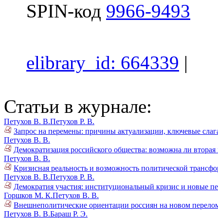
SPIN-код
9966-9493
elibrary_id: 664339
|
Статьи в журнале:
Петухов В. В.
Петухов Р. В.
Запрос на перемены: причины актуализации, ключевые слаг
Петухов В. В.
Демократизация российского общества: возможна ли вторая 
Петухов В. В.
Кризисная реальность и возможность политической трансфо
Петухов В. В.
Петухов Р. В.
Демократия участия: институциональный кризис и новые пе
Горшков М. К.
Петухов В. В.
Внешнеполитические ориентации россиян на новом перелом
Петухов В. В.
Бараш Р. Э.