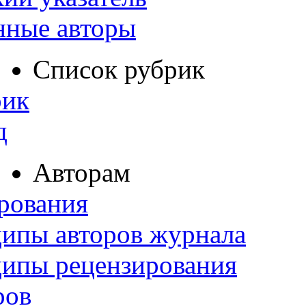
нные авторы
Список рубрик
рик
д
Авторам
рования
ипы авторов журнала
ципы рецензирования
ров