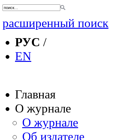
расширенный поиск
РУС
/
EN
Главная
О журнале
О журнале
Об издателе