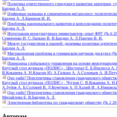
Политика ответственного городского развития: критерии, с
Бардин А. Л.
Цифровые разрывы в современном мегаполисе: политическо
Бардин А. Л.
Баринов И. И.
Проблемы национального развития и консолидации политич
Бардин А. Л.
Интеграция инокультурных иммигрантов: опыт ФРГ (№ 6 20
Семененко И. С.
Лапкин В. В.
Бардин А. Л.
Пантин В. И.
Между государством и нацией: дилеммы политики идентично
Бардин А. Л.
Миграционная проблема в германском научном дискурсе (№ 
Бардин А. Л.
Принципы глобального управления на основе международн
Круглый стол журнала «ПОЛИС» .
Шестопал Е. Б.
Неклесса А. 
В.
Кокарева А. Н.
Красин Ю. А.
Галкин А. А.
Соловьев А. И.
Пету
Quo vadis? Перспективы становления гражданского общества 
Круглый стол журнала «ПОЛИС» .
Чугров С. В.
Кокарева А. Н.
А.
Зубов А. Б.
Соловей В. Д.
Кочетков А. П.
Халий И. А.
Никовска
Quo vadis? Перспективы становления гражданского общества 
Михайлова Е. В.
Бардин А. Л.
Электронная библиотека по гражданскому обществу (№ 2 20
Авторам