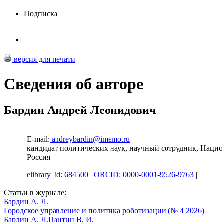
Подписка
версия для печати
Сведения об авторе
Бардин Андрей Леонидович
E-mail:
andreybardin@imemo.ru
кандидат политических наук, научный сотрудник, Нац
Россия
elibrary_id: 684500
|
ORCID: 0000-0001-9526-9763
|
Статьи в журнале:
Бардин А. Л.
Городское управление и политика роботизации (№ 4 2026)
Бардин А. Л.
Пантин В. И.