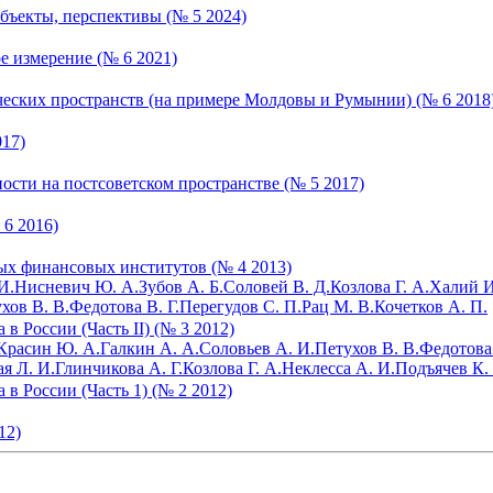
убъекты, перспективы (№ 5 2024)
е измерение (№ 6 2021)
еских пространств (на примере Молдовы и Румынии) (№ 6 2018
17)
сти на постсоветском пространстве (№ 5 2017)
6 2016)
ых финансовых институтов (№ 4 2013)
И.
Нисневич Ю. А.
Зубов А. Б.
Соловей В. Д.
Козлова Г. А.
Халий И
хов В. В.
Федотова В. Г.
Перегудов С. П.
Рац М. В.
Кочетков А. П.
в России (Часть II) (№ 3 2012)
Красин Ю. А.
Галкин А. А.
Соловьев А. И.
Петухов В. В.
Федотова 
я Л. И.
Глинчикова А. Г.
Козлова Г. А.
Неклесса А. И.
Подъячев К.
в России (Часть 1) (№ 2 2012)
12)