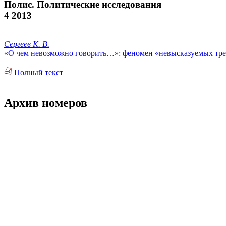
Полис. Политические исследования
4 2013
Сергеев К. В.
«О чем невозможно говорить…»: феномен «невысказуемых тре
Полный текст
Архив номеров