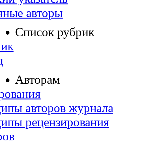
нные авторы
Список рубрик
рик
д
Авторам
рования
ипы авторов журнала
ципы рецензирования
ров