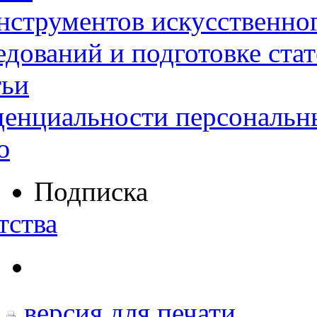
нструментов искусственног
дований и подготовке ста
тьи
денциальности персональн
ю
Подписка
тства
версия для печати