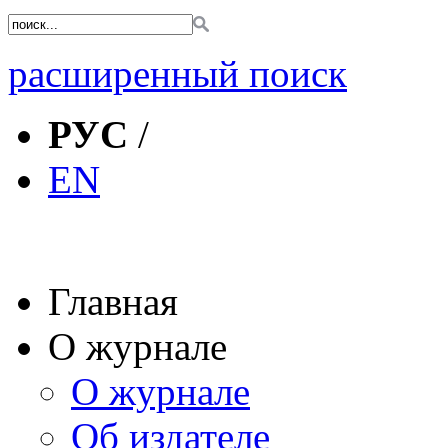
расширенный поиск
РУС
/
EN
Главная
О журнале
О журнале
Об издателе