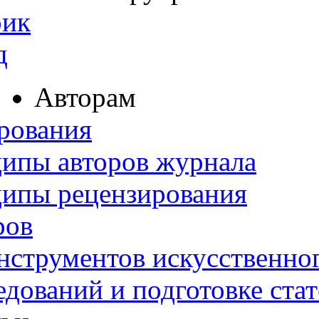
рик
д
Авторам
рования
ипы авторов журнала
ципы рецензирования
ров
нструментов искусственног
дований и подготовке ста