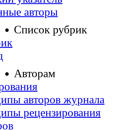
нные авторы
Список рубрик
рик
д
Авторам
рования
ипы авторов журнала
ципы рецензирования
ров