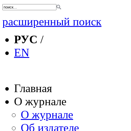
расширенный поиск
РУС
/
EN
Главная
О журнале
О журнале
Об издателе