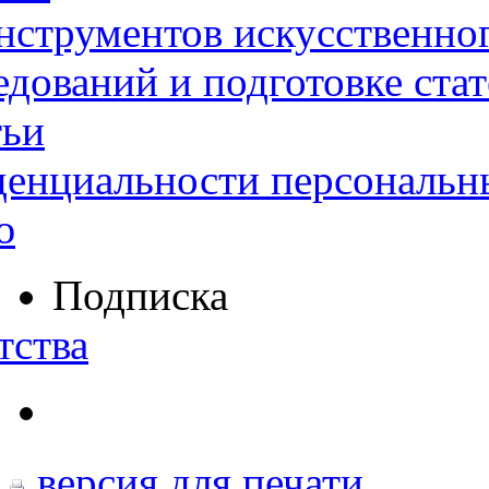
нструментов искусственног
дований и подготовке ста
тьи
денциальности персональн
ю
Подписка
тства
версия для печати