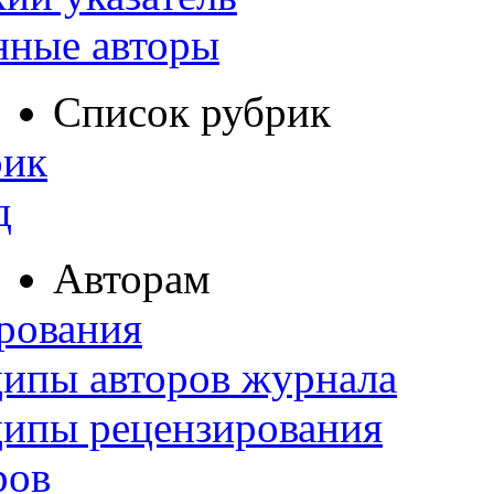
нные авторы
Список рубрик
рик
д
Авторам
рования
ипы авторов журнала
ципы рецензирования
ров