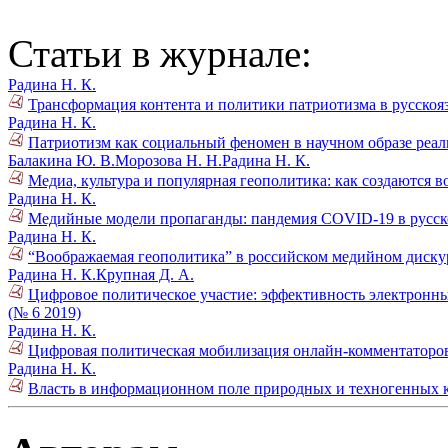
Статьи в журнале:
Радина Н. К.
Трансформация контента и политики патриотизма в русскоя
Радина Н. К.
Патриотизм как социальный феномен в научном образе реаль
Балакина Ю. В.
Морозова Н. Н.
Радина Н. К.
Медиа, культура и популярная геополитика: как создаются 
Радина Н. К.
Медийные модели пропаганды: пандемия COVID-19 в русск
Радина Н. К.
“Воображаемая геополитика” в российском медийном дискур
Радина Н. К.
Крупная Д. А.
Цифровое политическое участие: эффективность электронны
(№ 6 2019)
Радина Н. К.
Цифровая политическая мобилизация онлайн-комментаторо
Радина Н. К.
Власть в информационном поле природных и техногенных к