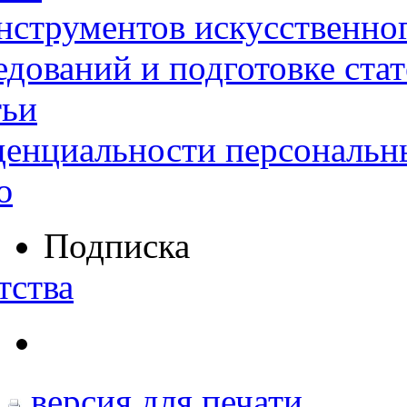
нструментов искусственног
дований и подготовке ста
тьи
денциальности персональн
ю
Подписка
тства
версия для печати