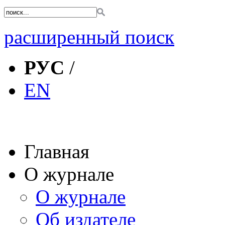
расширенный поиск
РУС
/
EN
Главная
О журнале
О журнале
Об издателе