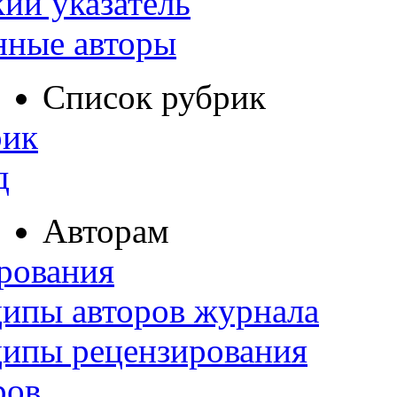
ий указатель
нные авторы
Список рубрик
рик
д
Авторам
рования
ипы авторов журнала
ципы рецензирования
ров