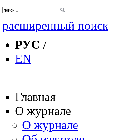
расширенный поиск
РУС
/
EN
Главная
О журнале
О журнале
Об издателе