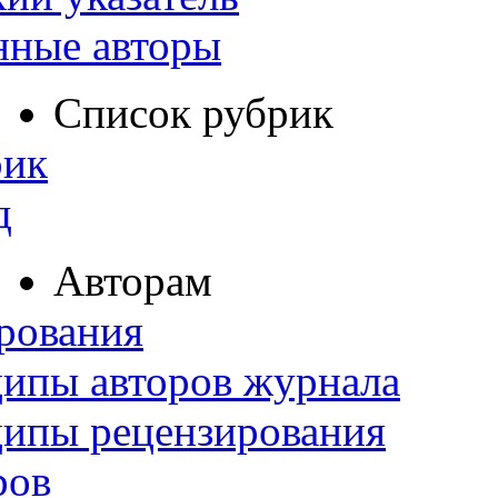
нные авторы
Список рубрик
рик
д
Авторам
рования
ипы авторов журнала
ципы рецензирования
ров