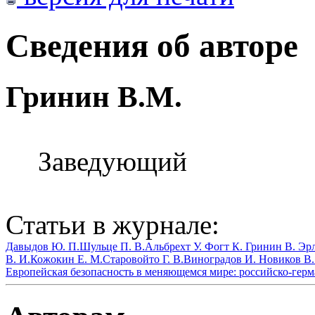
Сведения об авторе
Гринин В.М.
Заведующий
Статьи в журнале:
Давыдов Ю. П.
Шульце П. В.
Альбрехт У.
Фогт К.
Гринин В.
Эрл
В. И.
Кожокин Е. М.
Старовойто Г. В.
Виноградов И.
Новиков В.
Европейская безопасность в меняющемся мире: российско-герм