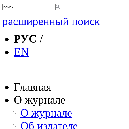
расширенный поиск
РУС
/
EN
Главная
О журнале
О журнале
Об издателе