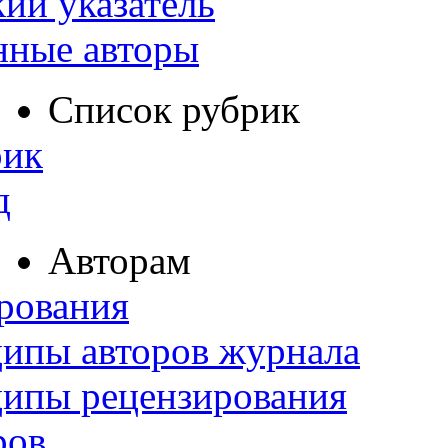
ий указатель
нные авторы
Список рубрик
рик
д
Авторам
рования
ипы авторов журнала
ципы рецензирования
ров