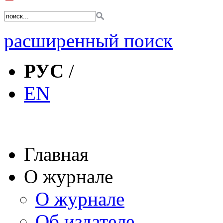
расширенный поиск
РУС
/
EN
Главная
О журнале
О журнале
Об издателе