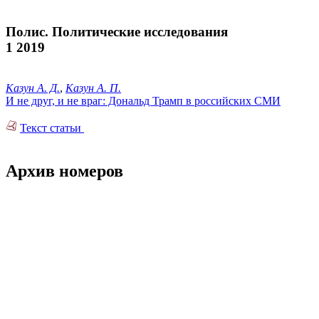
Полис. Политические исследования
1 2019
Казун А. Д.
,
Казун А. П.
И не друг, и не враг: Дональд Трамп в российских СМИ
Текст статьи
Архив номеров