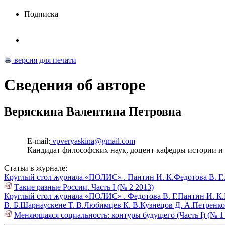
Подписка
версия для печати
Сведения об авторе
Веряскина Валентина Петровна
E-mail:
vpveryaskina@gmail.com
Кандидат философских наук, доцент кафедры истории 
Статьи в журнале:
Круглый стол журнала «ПОЛИС» .
Пантин И. К.
Федотова В. Г.
Такие разные России. Часть I (№ 2 2013)
Круглый стол журнала «ПОЛИС» .
Федотова В. Г.
Пантин И. К.
В. Б.
Шарнаускене Т. В.
Любимцев К. В.
Кузнецов Д. А.
Петренко
Меняющаяся социальность: контуры будущего (Часть I) (№ 1